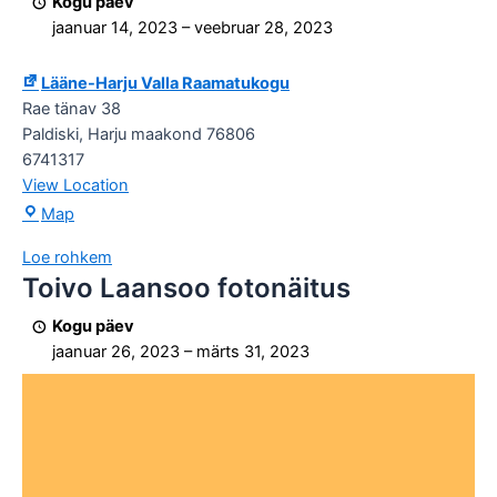
Kogu päev
näitus/müük.
jaanuar 14, 2023
–
veebruar 28, 2023
Lääne-Harju Valla Raamatukogu
Rae tänav 38
Paldiski
,
Harju maakond
76806
6741317
View Location
Lääne-
Map
Harju
Loe rohkem
Valla
Toivo Laansoo fotonäitus
Toivo
Raamatukogu
Laansoo
Kogu päev
fotonäitus
jaanuar 26, 2023
–
märts 31, 2023