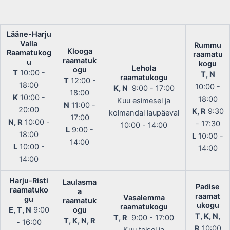
Lääne-Harju
Valla
Rummu
Klooga
Raamatukog
raamatu
raamatuk
u
kogu
Lehola
ogu
T
10:00 -
T, N
raamatukogu
T
12:00 -
18:00
10:00 -
K, N
9:00 - 17:00
18:00
K
10:00 -
18:00
Kuu esimesel ja
N
11:00 -
20:00
K, R
9:30
kolmandal laupäeval
17:00
N, R
10:00 -
- 17:30
10:00 - 14:00
L
9:00 -
18:00
L
10:00 -
14:00
L
10:00 -
14:00
14:00
Harju-Risti
Laulasma
Padise
raamatuko
a
raamat
Vasalemma
gu
raamatuk
ukogu
raamatukogu
E, T, N
9:00
ogu
T, K, N,
T, R
9:00 - 17:00
T, K, N, R
- 16:00
R
10:00