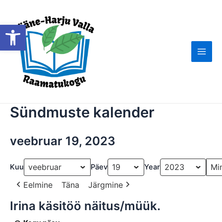
Skip
to
Open toolbar
content
Main
Men
Sündmuste kalender
veebruar 19, 2023
Kuu
Päev
Year
Eelmine
Täna
Järgmine
Irina käsitöö näitus/müük.
Irina
käsitöö