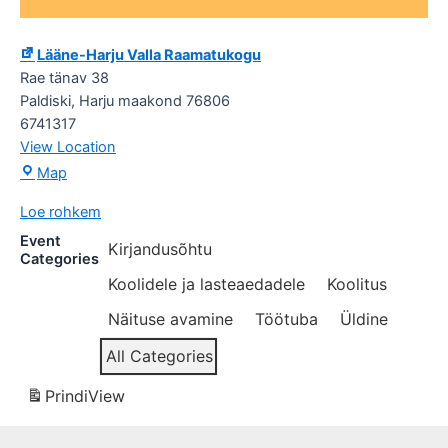
Lääne-Harju Valla Raamatukogu
Rae tänav 38
Paldiski
,
Harju maakond
76806
6741317
View Location
Lääne-
Map
Harju
Loe rohkem
Valla
Raamatukogu
Event
Kirjandusõhtu
Categories
Koolidele ja lasteaedadele
Koolitus
Näituse avamine
Töötuba
Üldine
All Categories
Prindi
View