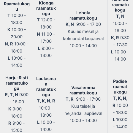
Klooga
Raamatukog
raamatu
raamatuk
u
kogu
Lehola
ogu
T
10:00 -
T, N
raamatukogu
T
12:00 -
18:00
10:00 -
K, N
9:00 - 17:00
18:00
K
10:00 -
18:00
Kuu esimesel ja
N
11:00 -
20:00
K, R
9:30
kolmandal laupäeval
17:00
N, R
10:00 -
- 17:30
10:00 - 14:00
L
9:00 -
18:00
L
10:00 -
14:00
L
10:00 -
14:00
14:00
Harju-Risti
Laulasma
Padise
raamatuko
a
raamat
Vasalemma
gu
raamatuk
ukogu
raamatukogu
E, T, N
9:00
ogu
T, K, N,
T, R
9:00 - 17:00
T, K, N, R
- 16:00
R
10:00
Kuu teisel ja
10:00 -
K
9:00 -
- 18:00
neljandal laupäeval
18:00
18:00
L
10:00
10:00 - 14:00
L
10:00 -
R
9:00 -
- 14:00
14:00
15:00