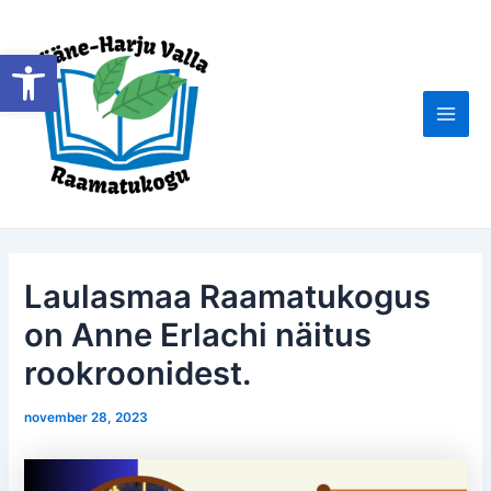
Skip
to
Open toolbar
content
Main
Men
Laulasmaa Raamatukogus
on Anne Erlachi näitus
rookroonidest.
november 28, 2023