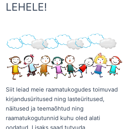
LEHELE!
Siit leiad meie raamatukogudes toimuvad
kirjandusüritused ning lasteüritused,
näitused ja teemaõhtud ning
raamatukogutunnid kuhu oled alati
oodatud. Lisaks saad tutvuda