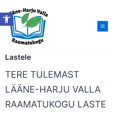
Skip
to
Open toolbar
content
Main
Men
Lastele
TERE TULEMAST
LÄÄNE-HARJU VALLA
RAAMATUKOGU LASTE