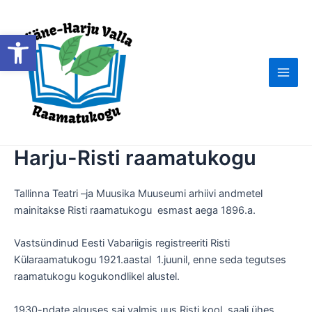
Skip
to
Open toolbar
content
Main
Men
Harju-Risti raamatukogu
Tallinna Teatri –ja Muusika Muuseumi arhiivi andmetel
mainitakse Risti raamatukogu esmast aega 1896.a.
Vastsündinud Eesti Vabariigis registreeriti Risti
Külaraamatukogu 1921.aastal 1.juunil, enne seda tegutses
raamatukogu kogukondlikel alustel.
1930-ndate alguses sai valmis uus Risti kool, saali ühes