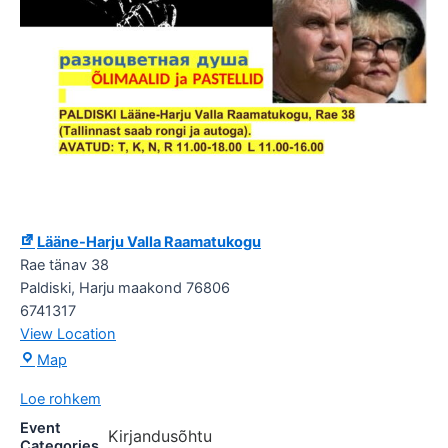
Lääne-Harju Valla Raamatukogu
Rae tänav 38
Paldiski
,
Harju maakond
76806
6741317
View Location
Lääne-
Map
Harju
Loe rohkem
Valla
Raamatukogu
Event
Kirjandusõhtu
Categories