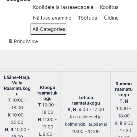
Koolidele ja lasteaedadele
Koolitus
Näituse avamine
Töötuba
Üldine
All Categories
Prindi
View
Lääne-Harju
Valla
Rummu
Klooga
Raamatukog
raamatu
raamatuk
u
kogu
Lehola
ogu
T
10:00 -
T, N
raamatukogu
T
12:00 -
18:00
10:00 -
K, N
9:00 - 17:00
18:00
K
10:00 -
18:00
Kuu esimesel ja
N
11:00 -
20:00
K, R
9:30
kolmandal laupäeval
17:00
N, R
10:00 -
- 17:30
10:00 - 14:00
L
9:00 -