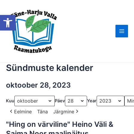
Skip
to
Open toolbar
content
Main
Men
Sündmuste kalender
oktoober 28, 2023
Kuu
Päev
Year
Eelmine
Täna
Järgmine
"Hing on värviline" Heino Väli &
"Hing
on
Saima Noor maalinäitus