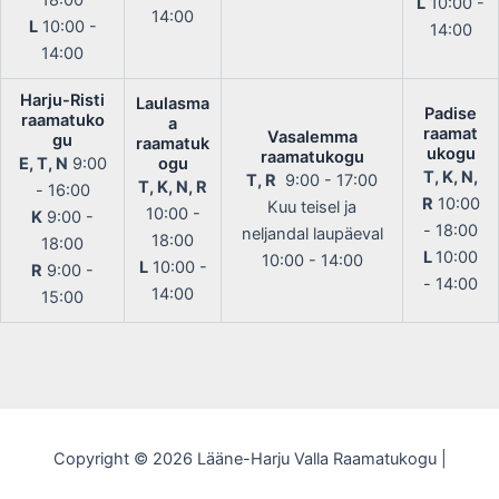
18:00
L
10:00 -
14:00
L
10:00 -
14:00
14:00
Harju-Risti
Laulasma
Padise
raamatuko
a
raamat
Vasalemma
gu
raamatuk
ukogu
raamatukogu
E, T, N
9:00
ogu
T, K, N,
T, R
9:00 - 17:00
T, K, N, R
- 16:00
R
10:00
Kuu teisel ja
10:00 -
K
9:00 -
- 18:00
neljandal laupäeval
18:00
18:00
L
10:00
10:00 - 14:00
L
10:00 -
R
9:00 -
- 14:00
14:00
15:00
Copyright © 2026 Lääne-Harju Valla Raamatukogu |