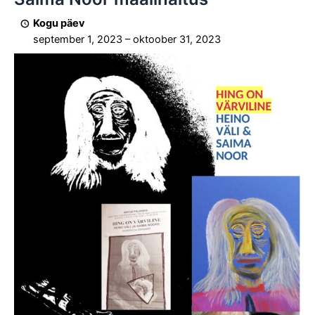
värviline"
Heino
Kogu päev
Väli
september 1, 2023
–
oktoober 31, 2023
&
Saima
Noor
maalinäitus