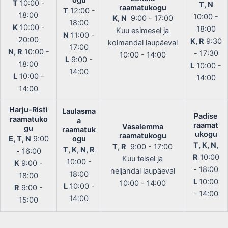
T
10:00 -
T, N
raamatukogu
T
12:00 -
18:00
10:00 -
K, N
9:00 - 17:00
18:00
K
10:00 -
18:00
Kuu esimesel ja
N
11:00 -
20:00
K, R
9:30
kolmandal laupäeval
17:00
N, R
10:00 -
- 17:30
10:00 - 14:00
L
9:00 -
18:00
L
10:00 -
14:00
L
10:00 -
14:00
14:00
Harju-Risti
Laulasma
Padise
raamatuko
a
raamat
Vasalemma
gu
raamatuk
ukogu
raamatukogu
E, T, N
9:00
ogu
T, K, N,
T, R
9:00 - 17:00
T, K, N, R
- 16:00
R
10:00
Kuu teisel ja
10:00 -
K
9:00 -
- 18:00
neljandal laupäeval
18:00
18:00
L
10:00
10:00 - 14:00
L
10:00 -
R
9:00 -
- 14:00
14:00
15:00