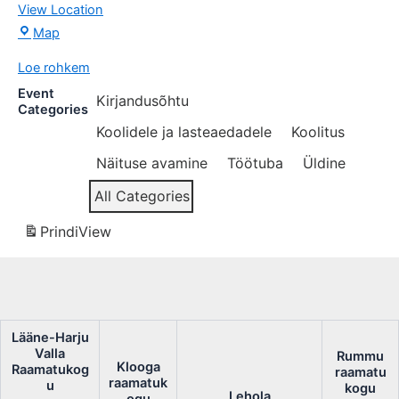
View Location
Lääne-
Map
Harju
Loe rohkem
Valla
Raamatukogu
Event
Kirjandusõhtu
Categories
Koolidele ja lasteaedadele
Koolitus
Näituse avamine
Töötuba
Üldine
All Categories
Prindi
View
Lääne-Harju
Valla
Rummu
Klooga
Raamatukog
raamatu
raamatuk
u
kogu
Lehola
ogu