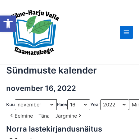
Skip
to
Open toolbar
content
Main
Men
Sündmuste kalender
november 16, 2022
Kuu
Päev
Year
Eelmine
Täna
Järgmine
Norra lastekirjandusnäitus
Norra
lastekirjandusnäitus