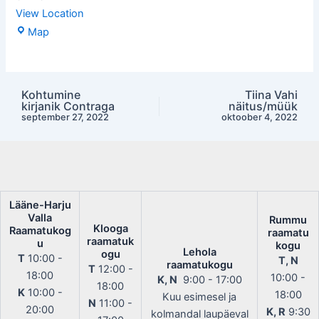
View Location
Lääne-
Map
Harju
Valla
Raamatukogu
Kohtumine
Tiina Vahi
Post
kirjanik Contraga
näitus/müük
navigation
september 27, 2022
oktoober 4, 2022
Lääne-Harju
Valla
Rummu
Klooga
Raamatukog
raamatu
raamatuk
u
kogu
Lehola
ogu
T
10:00 -
T, N
raamatukogu
T
12:00 -
18:00
10:00 -
K, N
9:00 - 17:00
18:00
K
10:00 -
18:00
Kuu esimesel ja
N
11:00 -
20:00
K, R
9:30
kolmandal laupäeval