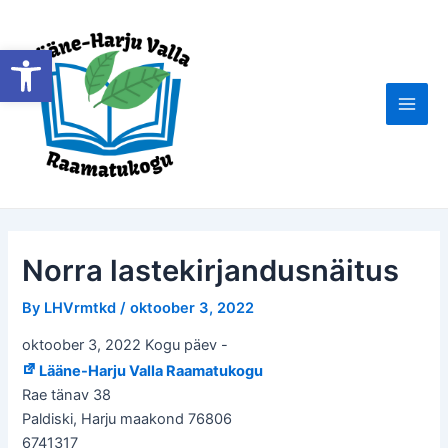
Skip
to
Open toolbar
content
Main
Men
Norra lastekirjandusnäitus
By
LHVrmtkd
/
oktoober 3, 2022
oktoober 3, 2022 Kogu päev
-
Lääne-Harju Valla Raamatukogu
Rae tänav 38
Paldiski
,
Harju maakond
76806
6741317