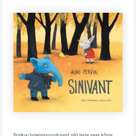
Porikuu lugemissoovitusest olid laste seas kõige