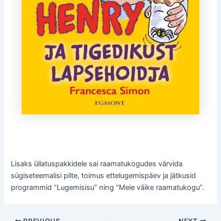
Lisaks üllatuspakkidele sai raamatukogudes värvida
sügiseteemalisi pilte, toimus ettelugemispäev ja jätkusid
programmid “Lugemisisu” ning “Meie väike raamatukogu”.
Post
PREVIOUS
NEXT