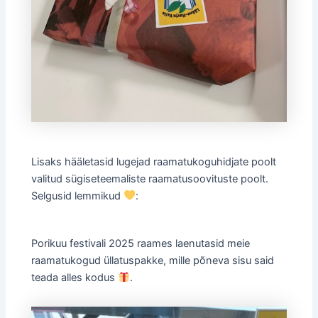
Lisaks hääletasid lugejad raamatukoguhidjate poolt
valitud sügiseteemaliste raamatusoovituste poolt.
Selgusid lemmikud
:
Porikuu festivali 2025 raames laenutasid meie
raamatukogud üllatuspakke, mille põneva sisu said
teada alles kodus
.