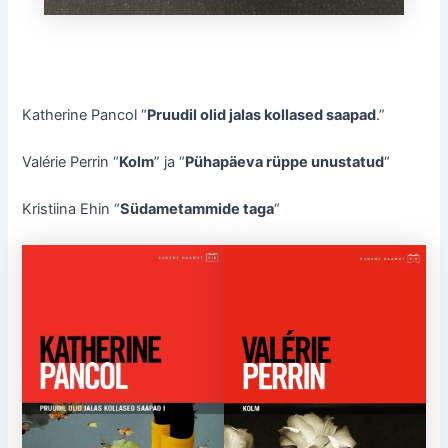
Katherine Pancol “
Pruudil olid jalas kollased saapad
.”
Valérie Perrin “
Kolm
” ja “
Pühapäeva rüppe unustatud
“
Kristiina Ehin “
Südametammide taga
“