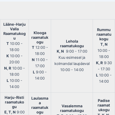
Lääne-Harju
Valla
Rummu
Klooga
Raamatukog
raamatu
raamatuk
u
kogu
Lehola
ogu
T
10:00 -
T, N
raamatukogu
T
12:00 -
18:00
10:00 -
K, N
9:00 - 17:00
18:00
K
10:00 -
18:00
Kuu esimesel ja
N
11:00 -
20:00
K, R
9:30
kolmandal laupäeval
17:00
N, R
10:00 -
- 17:30
10:00 - 14:00
L
9:00 -
18:00
L
10:00 -
14:00
L
10:00 -
14:00
14:00
Harju-Risti
Laulasma
Padise
raamatuko
a
raamat
Vasalemma
gu
raamatuk
ukogu
raamatukogu
E, T, N
9:00
ogu