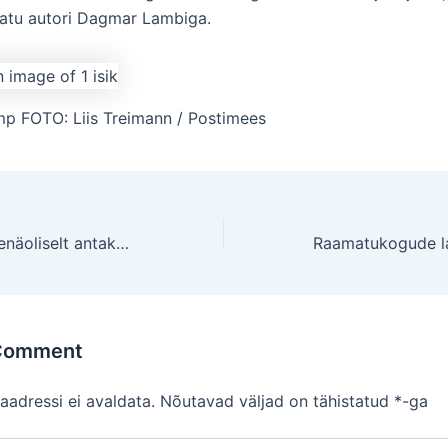
atu autori Dagmar Lambiga.
p FOTO: Liis Treimann / Postimees
Tiit Aleksejev: tõenäoliselt antakse romaanivõistlusel välja kaks esikohta
 Comment
aadressi ei avaldata.
Nõutavad väljad on tähistatud
*
-ga