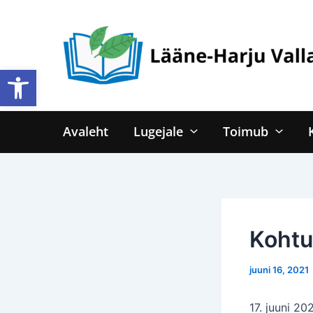
Skip
to
content
Open toolbar
Avaleht
Lugejale
Toimub
Kohtu
juuni 16, 2021
17. juuni 20