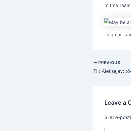
mitme raam
Dagmar Lam
Post
PREVIOUS
navigation
Leave a
Sinu e-posti
Type