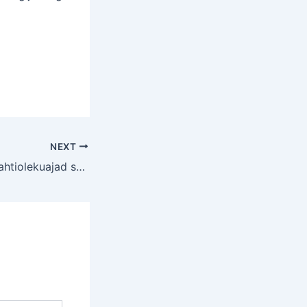
NEXT
Raamatukogude lahtiolekuajad suvekuudel