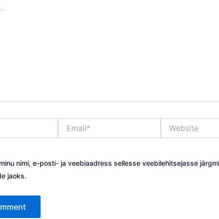
Email*
Website
minu nimi, e-posti- ja veebiaadress sellesse veebilehitsejasse järgm
e jaoks.