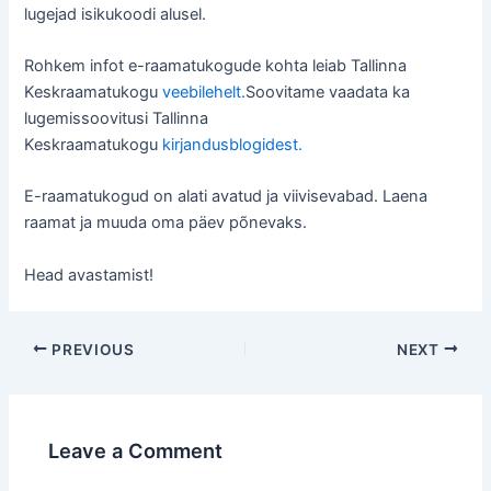
lugejad isikukoodi alusel.
Rohkem infot e-raamatukogude kohta leiab Tallinna
Keskraamatukogu
veebilehelt.
Soovitame vaadata ka
lugemissoovitusi Tallinna
Keskraamatukogu
kirjandusblogidest.
E-raamatukogud on alati avatud ja viivisevabad. Laena
raamat ja muuda oma päev põnevaks.
Head avastamist!
Post
PREVIOUS
NEXT
navigation
Leave a Comment