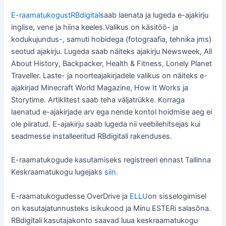
E-raamatukogustRBdigital
saab laenata ja lugeda e-ajakirju
inglise, vene ja hiina keeles.
Valikus on käsitöö- ja
kodukujundus-, samuti hobidega (fotograafia, tehnika jms)
seotud ajakirju. Lugeda saab näiteks ajakirju Newsweek, All
About History, Backpacker, Health & Fitness, Lonely Planet
Traveller. Laste- ja noorteajakirjadele valikus on näiteks e-
ajakirjad Minecraft World Magazine, How It Works ja
Storytime. Artiklitest saab teha väljatrükke. Korraga
laenatud e-ajakirjade arv ega nende kontol hoidmise aeg ei
ole piiratud. E-ajakirju saab lugeda nii veebilehitsejas kui
seadmesse installeeritud RBdigitali rakenduses.
E-raamatukogude kasutamiseks registreeri ennast Tallinna
Keskraamatukogu lugejaks
siin
.
E-raamatukogudesse OverDrive ja
ELLU
on sisselogimisel
on kasutajatunnusteks isikukood ja Minu ESTERi salasõna.
RBdigitali kasutajakonto saavad luua keskraamatukogu