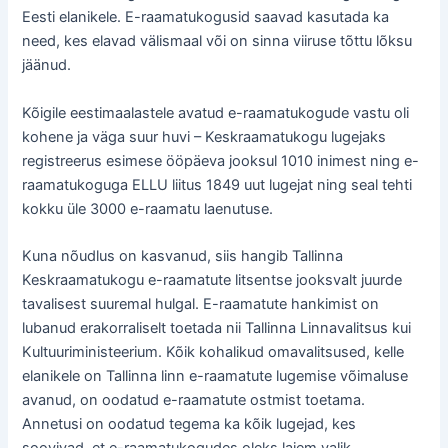
Eesti elanikele. E-raamatukogusid saavad kasutada ka
need, kes elavad välismaal või on sinna viiruse tõttu lõksu
jäänud.
Kõigile eestimaalastele avatud e-raamatukogude vastu oli
kohene ja väga suur huvi – Keskraamatukogu lugejaks
registreerus esimese ööpäeva jooksul 1010 inimest ning e-
raamatukoguga ELLU liitus 1849 uut lugejat ning seal tehti
kokku üle 3000 e-raamatu laenutuse.
Kuna nõudlus on kasvanud, siis hangib Tallinna
Keskraamatukogu e-raamatute litsentse jooksvalt juurde
tavalisest suuremal hulgal. E-raamatute hankimist on
lubanud erakorraliselt toetada nii Tallinna Linnavalitsus kui
Kultuuriministeerium. Kõik kohalikud omavalitsused, kelle
elanikele on Tallinna linn e-raamatute lugemise võimaluse
avanud, on oodatud e-raamatute ostmist toetama.
Annetusi on oodatud tegema ka kõik lugejad, kes
soovivad, et e-raamatukogudes oleks laiem valik