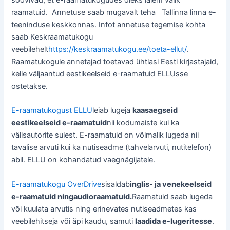
raamatuid. Annetuse saab mugavalt teha Tallinna linna e-
teeninduse keskkonnas. Infot annetuse tegemise kohta
saab Keskraamatukogu
veebilehelt
https://keskraamatukogu.ee/toeta-ellut/
.
Raamatukogule annetajad toetavad ühtlasi Eesti kirjastajaid,
kelle väljaantud eestikeelseid e-raamatuid ELLUsse
ostetakse.
E-raamatukogust ELLU
leiab lugeja
kaasaegseid
eestikeelseid e-raamatuid
nii kodumaiste kui ka
välisautorite sulest. E-raamatuid on võimalik lugeda nii
tavalise arvuti kui ka nutiseadme (tahvelarvuti, nutitelefon)
abil. ELLU on kohandatud vaegnägijatele.
E-raamatukogu OverDrive
sisaldab
inglis- ja venekeelseid
e-raamatuid ning
audioraamatuid.
Raamatuid saab lugeda
või kuulata arvutis ning erinevates nutiseadmetes kas
veebilehitseja või äpi kaudu, samuti
laadida e-lugeritesse
.