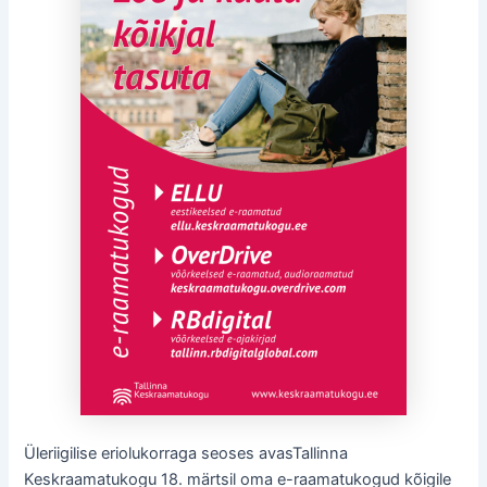
Üleriigilise eriolukorraga seoses avasTallinna
Keskraamatukogu 18. märtsil oma e-raamatukogud kõigile