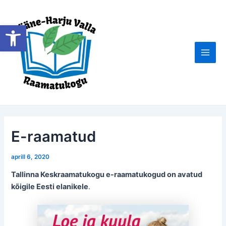
Skip
to
Open toolbar
content
Main
Men
E-raamatud
aprill 6, 2020
Tallinna Keskraamatukogu e-raamatukogud on avatud
kõigile Eesti elanikele
.