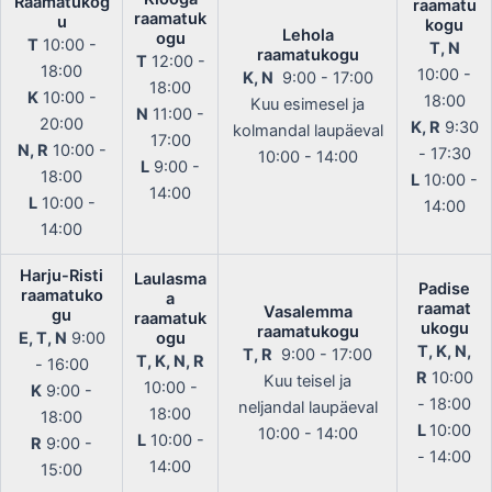
Raamatukog
raamatu
raamatuk
u
kogu
Lehola
ogu
T
10:00 -
T, N
raamatukogu
T
12:00 -
18:00
10:00 -
K, N
9:00 - 17:00
18:00
K
10:00 -
18:00
Kuu esimesel ja
N
11:00 -
20:00
K, R
9:30
kolmandal laupäeval
17:00
N, R
10:00 -
- 17:30
10:00 - 14:00
L
9:00 -
18:00
L
10:00 -
14:00
L
10:00 -
14:00
14:00
Harju-Risti
Laulasma
Padise
raamatuko
a
raamat
Vasalemma
gu
raamatuk
ukogu
raamatukogu
E, T, N
9:00
ogu
T, K, N,
T, R
9:00 - 17:00
T, K, N, R
- 16:00
R
10:00
Kuu teisel ja
10:00 -
K
9:00 -
- 18:00
neljandal laupäeval
18:00
18:00
L
10:00
10:00 - 14:00
L
10:00 -
R
9:00 -
- 14:00
14:00
15:00