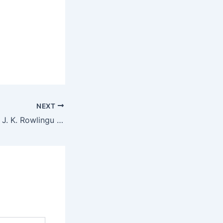
NEXT
Eesti keeles ilmus J. K. Rowlingu pseudonüümi Robert Galbraithi uus romaan