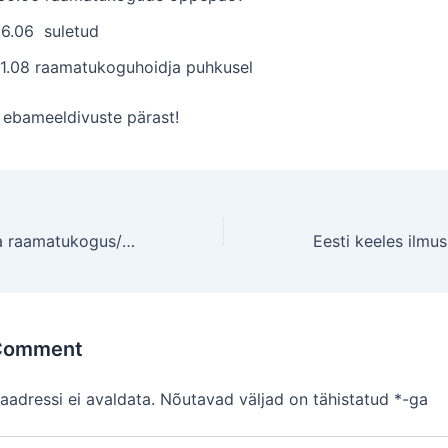
26.06 suletud
01.08 raamatukoguhoidja puhkusel
ebameeldivuste pärast!
Lääne-Harju valla raamatukogus/ Paldiski raamatukogus on üleval Külli Kolina fotonäitus ” Kodused paigad”
 Comment
aadressi ei avaldata.
Nõutavad väljad on tähistatud
*
-ga