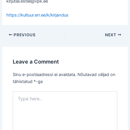
kirjutaEestile@vpk.ee
https://kultuur.err.ee/k/kirjandus
Post
PREVIOUS
NEXT
navigation
Leave a Comment
Sinu e-postiaadressi ei avaldata.
Nõutavad väljad on
tähistatud
*
-ga
Type
here..