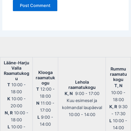
Lääne-Harju
Valla
Rummu
Klooga
Raamatukog
raamatu
raamatuk
u
kogu
Lehola
ogu
T
10:00 -
T, N
raamatukogu
T
12:00 -
18:00
10:00 -
K, N
9:00 - 17:00
18:00
K
10:00 -
18:00
Kuu esimesel ja
N
11:00 -
20:00
K, R
9:30
kolmandal laupäeval
17:00
N, R
10:00 -
- 17:30
10:00 - 14:00
L
9:00 -
18:00
L
10:00 -
14:00
L
10:00 -
14:00