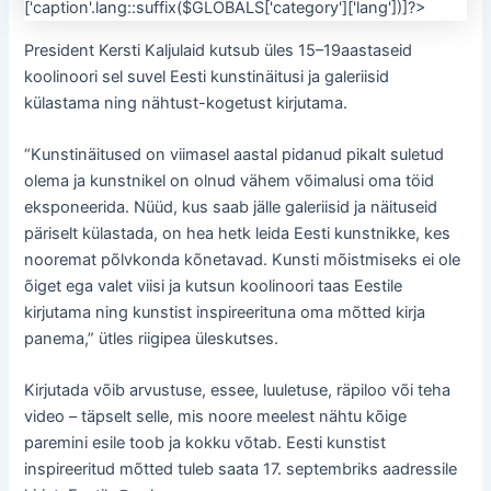
President Kersti Kaljulaid kutsub üles 15–19aastaseid
koolinoori sel suvel Eesti kunstinäitusi ja galeriisid
külastama ning nähtust-kogetust kirjutama.
“Kunstinäitused on viimasel aastal pidanud pikalt suletud
olema ja kunstnikel on olnud vähem võimalusi oma töid
eksponeerida. Nüüd, kus saab jälle galeriisid ja näituseid
päriselt külastada, on hea hetk leida Eesti kunstnikke, kes
nooremat põlvkonda kõnetavad. Kunsti mõistmiseks ei ole
õiget ega valet viisi ja kutsun koolinoori taas Eestile
kirjutama ning kunstist inspireerituna oma mõtted kirja
panema,” ütles riigipea üleskutses.
Kirjutada võib arvustuse, essee, luuletuse, räpiloo või teha
video – täpselt selle, mis noore meelest nähtu kõige
paremini esile toob ja kokku võtab. Eesti kunstist
inspireeritud mõtted tuleb saata 17. septembriks aadressile