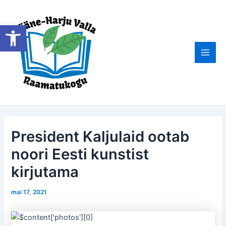
Skip
to
Open toolbar
content
Main
Men
President Kaljulaid ootab
noori Eesti kunstist
kirjutama
mai 17, 2021