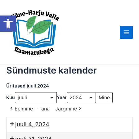
Skip
to
Open toolbar
content
Main
Men
Sündmuste kalender
Üritused juuli 2024
Kuu
Year
Eelmine
Täna
Järgmine
juuli 4, 2024
juuli 31, 2024