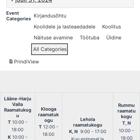
Event
Kirjandusõhtu
Categories
Koolidele ja lasteaedadele
Koolitus
Näituse avamine
Töötuba
Üldine
All Categories
Prindi
View
Lääne-Harju
Valla
Rummu
Klooga
Raamatukog
raamatu
raamatuk
u
kogu
Lehola
ogu
T
10:00 -
T, N
raamatukogu
T
12:00 -
18:00
10:00 -
K, N
9:00 - 17:00
18:00
K
10:00 -
18:00
Kuu esimesel ja