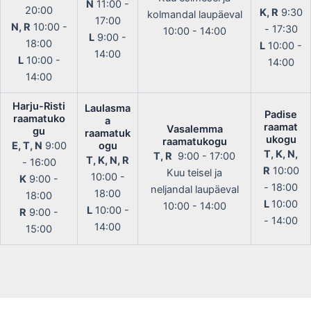
N
11:00 -
20:00
K, R
9:30
kolmandal laupäeval
17:00
N, R
10:00 -
- 17:30
10:00 - 14:00
L
9:00 -
18:00
L
10:00 -
14:00
L
10:00 -
14:00
14:00
Harju-Risti
Laulasma
Padise
raamatuko
a
raamat
Vasalemma
gu
raamatuk
ukogu
raamatukogu
E, T, N
9:00
ogu
T, K, N,
T, R
9:00 - 17:00
T, K, N, R
- 16:00
R
10:00
Kuu teisel ja
10:00 -
K
9:00 -
- 18:00
neljandal laupäeval
18:00
18:00
L
10:00
10:00 - 14:00
L
10:00 -
R
9:00 -
- 14:00
14:00
15:00