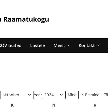
KOV teated
Lastele
Meist
Kontakt
u
Year
Eelmine
Tä
K
Kolmapäev
N
Neljapäev
R
Reede