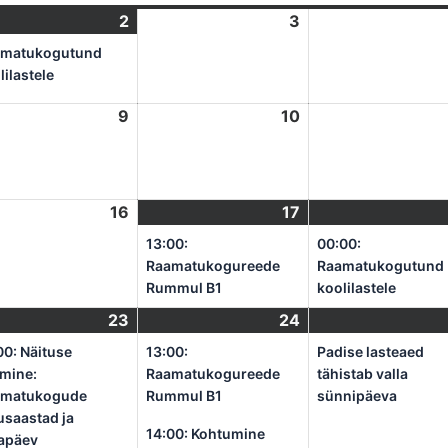
ober
2
oktoober
(1
3
oktoober
2,
event)
3,
amatukogutund
2024
2024
lilastele
ober
9
oktoober
10
oktoober
9,
10,
2024
2024
ober
16
oktoober
17
oktoober
(1
16,
17,
event)
13:00:
00:00:
2024
2024
Raamatukogureede
Raamatukogutund
Rummul B1
koolilastele
ober
23
oktoober
(4
24
oktoober
(2
t)
23,
events)
24,
events)
00: Näituse
13:00:
Padise lasteaed
2024
2024
mine:
Raamatukogureede
tähistab valla
amatukogude
Rummul B1
sünnipäeva
usaastad ja
14:00: Kohtumine
apäev