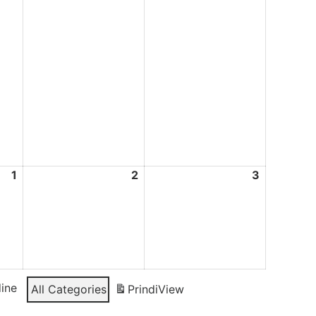
1
november
2
november
3
novembe
1,
2,
3,
2024
2024
2024
ine
All Categories
Prindi
View