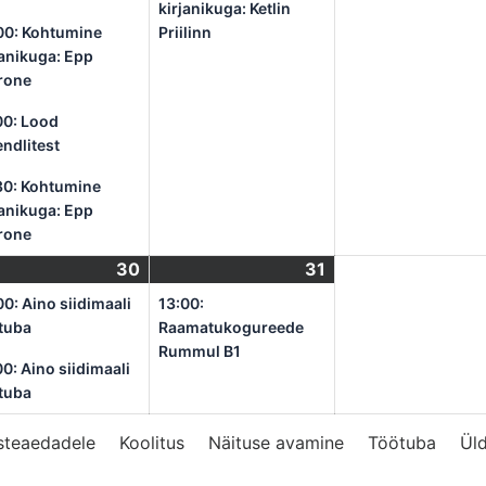
kirjanikuga: Ketlin
00: Kohtumine
Priilinn
janikuga: Epp
rone
00: Lood
endlitest
30: Kohtumine
janikuga: Epp
rone
ober
30
oktoober
(2
31
oktoober
(1
30,
events)
31,
event)
00: Aino siidimaali
13:00:
2024
2024
tuba
Raamatukogureede
Rummul B1
00: Aino siidimaali
tuba
asteaedadele
Koolitus
Näituse avamine
Töötuba
Üld