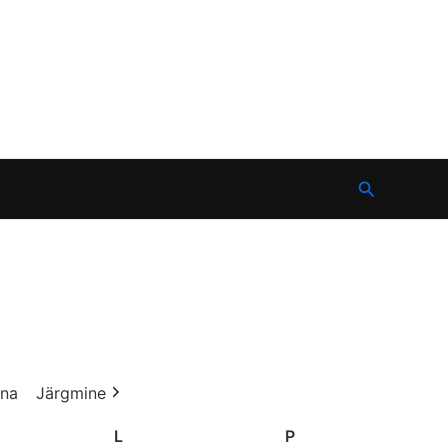
Search
na
Järgmine
L
Laupäev
P
Pühapäev