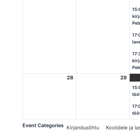
15:
kir
Pet
17:
lav
17:
kir
Pet
28
oktoober
29
okto
28,
29,
15:
2024
2024
töö
17:
töö
Event Categories
Kirjandusõhtu
Koolidele ja l