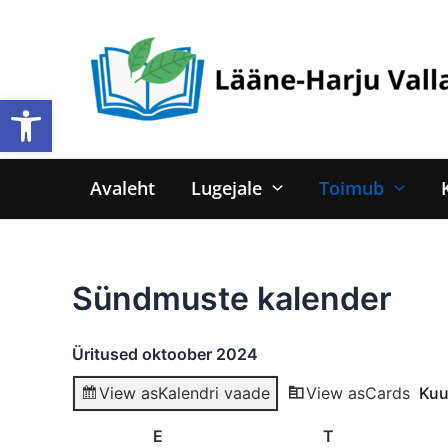
Skip
to
content
Open toolbar
Avaleht
Lugejale
Toimub
Sündmuste kalender
Üritused oktoober 2024
View as
Kalendri vaade
View as
Cards
Ku
E
Esmaspäev
T
Teisipäev