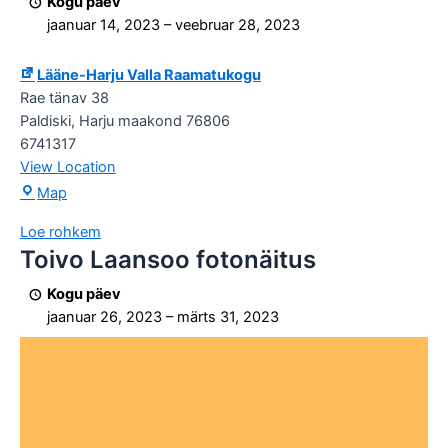
Kogu päev
näitus/müük.
jaanuar 14, 2023
–
veebruar 28, 2023
Lääne-Harju Valla Raamatukogu
Rae tänav 38
Paldiski
,
Harju maakond
76806
6741317
View Location
Lääne-
Map
Harju
Loe rohkem
Valla
Toivo Laansoo fotonäitus
Toivo
Raamatukogu
Laansoo
Kogu päev
fotonäitus
jaanuar 26, 2023
–
märts 31, 2023