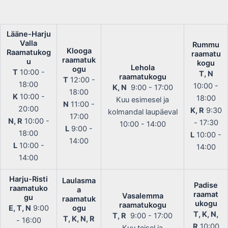
Lääne-Harju
Valla
Rummu
Klooga
Raamatukog
raamatu
raamatuk
u
kogu
Lehola
ogu
T
10:00 -
T, N
raamatukogu
T
12:00 -
18:00
10:00 -
K, N
9:00 - 17:00
18:00
K
10:00 -
18:00
Kuu esimesel ja
N
11:00 -
20:00
K, R
9:30
kolmandal laupäeval
17:00
N, R
10:00 -
- 17:30
10:00 - 14:00
L
9:00 -
18:00
L
10:00 -
14:00
L
10:00 -
14:00
14:00
Harju-Risti
Laulasma
Padise
raamatuko
a
raamat
Vasalemma
gu
raamatuk
ukogu
raamatukogu
E, T, N
9:00
ogu
T, K, N,
T, R
9:00 - 17:00
T, K, N, R
- 16:00
R
10:00