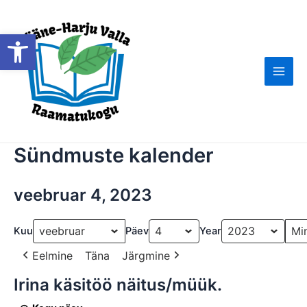
Skip
to
Open toolbar
content
Main
Men
Sündmuste kalender
veebruar 4, 2023
Kuu
Päev
Year
Eelmine
Täna
Järgmine
Irina käsitöö näitus/müük.
Irina
käsitöö