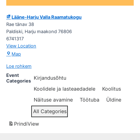
Lääne-Harju Valla Raamatukogu
Rae tänav 38
Paldiski
,
Harju maakond
76806
6741317
View Location
Lääne-
Map
Harju
Loe rohkem
Valla
Raamatukogu
Event
Kirjandusõhtu
Categories
Koolidele ja lasteaedadele
Koolitus
Näituse avamine
Töötuba
Üldine
All Categories
Prindi
View