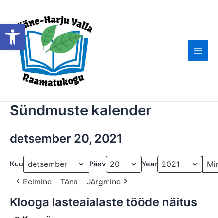
Skip
to
Open toolbar
content
Main
Men
Sündmuste kalender
detsember 20, 2021
Kuu
Päev
Year
Eelmine
Täna
Järgmine
Klooga lasteaialaste tööde näitus
Klooga
lasteaialaste