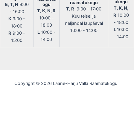
ukogu
raamatukogu
E, T, N
9:00
ogu
T, K, N,
T, R
9:00 - 17:00
T, K, N, R
- 16:00
R
10:00
Kuu teisel ja
10:00 -
K
9:00 -
- 18:00
neljandal laupäeval
18:00
18:00
L
10:00
10:00 - 14:00
L
10:00 -
R
9:00 -
- 14:00
14:00
15:00
Copyright © 2026 Lääne-Harju Valla Raamatukogu |