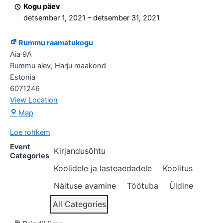
„Soojad
Kogu päev
jõulud“
detsember 1, 2021
–
detsember 31, 2021
Rummu raamatukogu
Aia 9A
Rummu alev
,
Harju maakond
Estonia
6071246
View Location
Rummu
Map
raamatukogu
Loe rohkem
Event
Kirjandusõhtu
Categories
Koolidele ja lasteaedadele
Koolitus
Näituse avamine
Töötuba
Üldine
All Categories