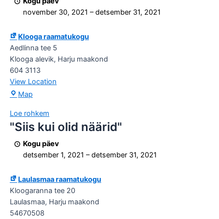
Kogu päev
tööde
november 30, 2021
–
detsember 31, 2021
näitus
Klooga raamatukogu
Aedlinna tee 5
Klooga alevik
,
Harju maakond
604 3113
View Location
Klooga
Map
raamatukogu
Loe rohkem
"Siis kui olid näärid"
"Siis
kui
Kogu päev
olid
detsember 1, 2021
–
detsember 31, 2021
näärid"
Laulasmaa raamatukogu
Kloogaranna tee 20
Laulasmaa
,
Harju maakond
54670508