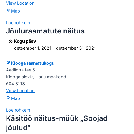
View Location
Laulasmaa
Map
raamatukogu
Loe rohkem
Jõuluraamatute näitus
Jõuluraamatute
näitus
Kogu päev
detsember 1, 2021
–
detsember 31, 2021
Klooga raamatukogu
Aedlinna tee 5
Klooga alevik
,
Harju maakond
604 3113
View Location
Klooga
Map
raamatukogu
Loe rohkem
Käsitöö näitus-müük „Soojad
Käsitöö
näitus-
jõulud“
müük