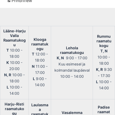
Prindi
View
Lääne-Harju
Valla
Rummu
Klooga
Raamatukog
raamatu
raamatuk
u
kogu
Lehola
ogu
T
10:00 -
T, N
raamatukogu
T
12:00 -
18:00
10:00 -
K, N
9:00 - 17:00
18:00
K
10:00 -
18:00
Kuu esimesel ja
N
11:00 -
20:00
K, R
9:30
kolmandal laupäeval
17:00
N, R
10:00 -
- 17:30
10:00 - 14:00
L
9:00 -
18:00
L
10:00 -
14:00
L
10:00 -
14:00
14:00
Harju-Risti
Laulasma
Padise
raamatuko
a
raamat
Vasalemma
gu
raamatuk