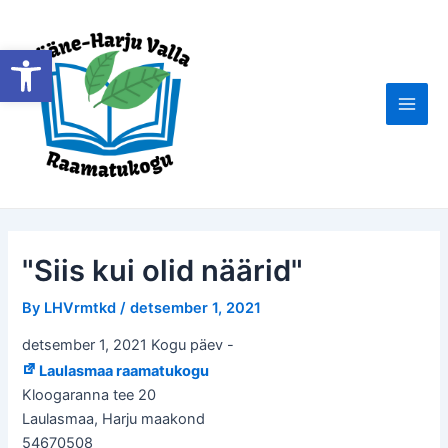
Skip
to
Open toolbar
content
Main
Men
"Siis kui olid näärid"
By
LHVrmtkd
/
detsember 1, 2021
detsember 1, 2021 Kogu päev
-
Laulasmaa raamatukogu
Kloogaranna tee 20
Laulasmaa
,
Harju maakond
54670508