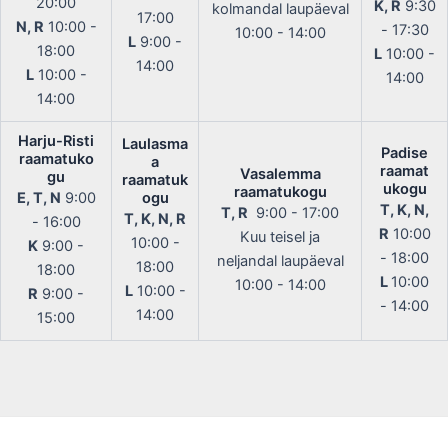
20:00
K, R
9:30
kolmandal laupäeval
17:00
N, R
10:00 -
- 17:30
10:00 - 14:00
L
9:00 -
18:00
L
10:00 -
14:00
L
10:00 -
14:00
14:00
Harju-Risti
Laulasma
Padise
raamatuko
a
raamat
Vasalemma
gu
raamatuk
ukogu
raamatukogu
E, T, N
9:00
ogu
T, K, N,
T, R
9:00 - 17:00
T, K, N, R
- 16:00
R
10:00
Kuu teisel ja
10:00 -
K
9:00 -
- 18:00
neljandal laupäeval
18:00
18:00
L
10:00
10:00 - 14:00
L
10:00 -
R
9:00 -
- 14:00
14:00
15:00