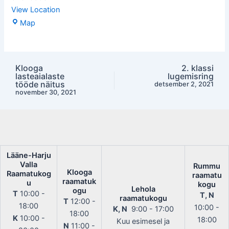
View Location
Laulasmaa
Map
raamatukogu
Klooga
2. klassi
Post
lasteaialaste
lugemisring
navigation
tööde näitus
detsember 2, 2021
november 30, 2021
Lääne-Harju
Valla
Rummu
Klooga
Raamatukog
raamatu
raamatuk
u
kogu
Lehola
ogu
T
10:00 -
T, N
raamatukogu
T
12:00 -
18:00
10:00 -
K, N
9:00 - 17:00
18:00
K
10:00 -
18:00
Kuu esimesel ja
N
11:00 -