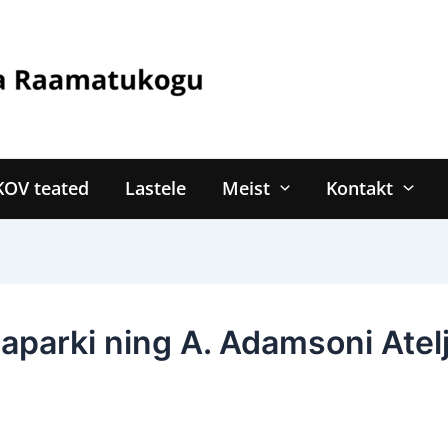
KOV teated
Lastele
Meist
Kontakt
nnaparki ning A. Adamsoni At