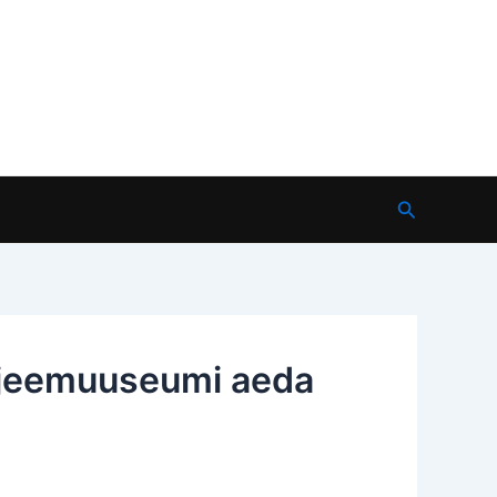
Search
eljeemuuseumi aeda