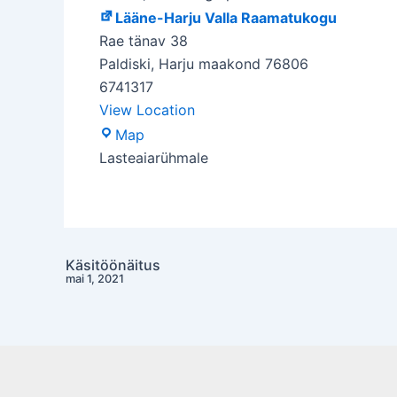
Lääne-Harju Valla Raamatukogu
Rae tänav 38
Paldiski
,
Harju maakond
76806
6741317
View Location
Lääne-
Map
Harju
Lasteaiarühmale
Valla
Raamatukogu
Käsitöönäitus
Post
mai 1, 2021
navigation