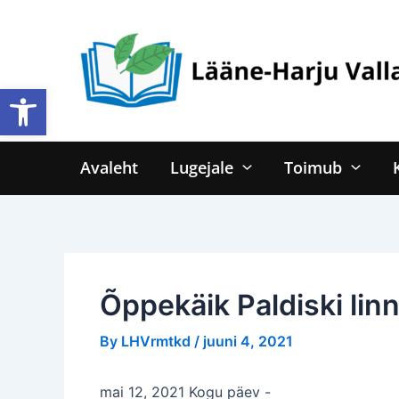
Skip
to
content
Open toolbar
Avaleht
Lugejale
Toimub
Õppekäik Paldiski li
By
LHVrmtkd
/
juuni 4, 2021
mai 12, 2021 Kogu päev
-