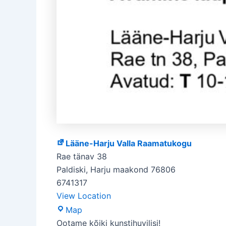
Lääne-Harju Valla Raamatukogu
Rae tänav 38
Paldiski
,
Harju maakond
76806
6741317
View Location
Lääne-
Map
Harju
Ootame kõiki kunstihuvilisi!