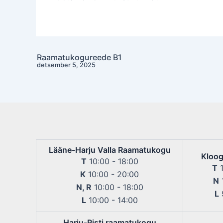
Valla
Raamatukogu
Raamatukogureede B1
Post
detsember 5, 2025
navigation
Lääne-Harju Valla Raamatukogu
Kloog
T
10:00 - 18:00
T
1
K
10:00 - 20:00
N
1
N, R
10:00 - 18:00
L
9
L
10:00 - 14:00
Harju-Risti raamatukogu