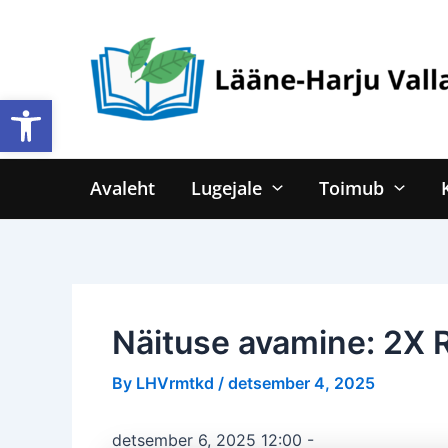
Skip
to
content
Open toolbar
Avaleht
Lugejale
Toimub
Näituse avamine: 2X
By
LHVrmtkd
/
detsember 4, 2025
detsember 6, 2025 12:00
-