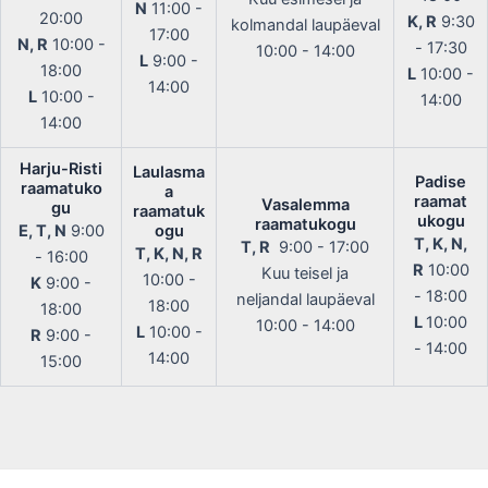
N
11:00 -
20:00
K, R
9:30
kolmandal laupäeval
17:00
N, R
10:00 -
- 17:30
10:00 - 14:00
L
9:00 -
18:00
L
10:00 -
14:00
L
10:00 -
14:00
14:00
Harju-Risti
Laulasma
Padise
raamatuko
a
raamat
Vasalemma
gu
raamatuk
ukogu
raamatukogu
E, T, N
9:00
ogu
T, K, N,
T, R
9:00 - 17:00
T, K, N, R
- 16:00
R
10:00
Kuu teisel ja
10:00 -
K
9:00 -
- 18:00
neljandal laupäeval
18:00
18:00
L
10:00
10:00 - 14:00
L
10:00 -
R
9:00 -
- 14:00
14:00
15:00