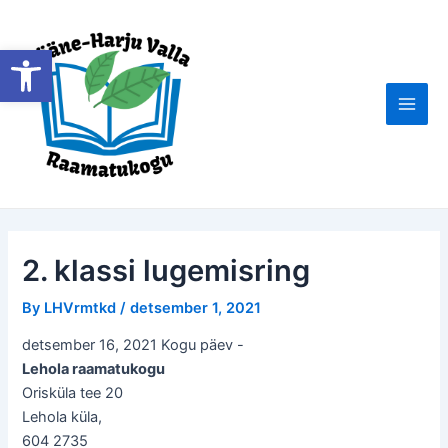
Skip
to
Open toolbar
content
Main
Men
2. klassi lugemisring
By
LHVrmtkd
/
detsember 1, 2021
detsember 16, 2021 Kogu päev
-
Lehola raamatukogu
Orisküla tee 20
Lehola küla
,
604 2735