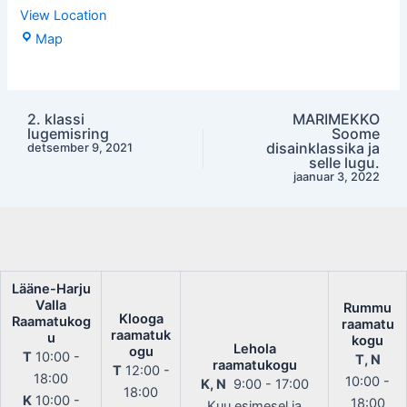
View Location
Lehola
Map
raamatukogu
2. klassi
MARIMEKKO
Post
lugemisring
Soome
navigation
disainklassika ja
detsember 9, 2021
selle lugu.
jaanuar 3, 2022
Lääne-Harju
Valla
Rummu
Klooga
Raamatukog
raamatu
raamatuk
u
kogu
Lehola
ogu
T
10:00 -
T, N
raamatukogu
T
12:00 -
18:00
10:00 -
K, N
9:00 - 17:00
18:00
K
10:00 -
18:00
Kuu esimesel ja