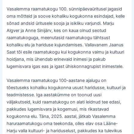
Vasalemma raamatukogu 100. sünnipäevaüritusel jagasid
oma mõtteid ja soove kohaliku kogukonna esindajad, kelle
sõnad andsid üritusele sooja ja isikliku varjundi. Marju
Algver ja Anne Sinijärv, kes on kaua olnud seotud
raamatukoguga, meenutasid raamatukogu tähtsust
kohaliku elu ja hariduse kujundamises. Vallavanem Jaanus
Saat tõi esile raamatukogu kui kogukonna vaimu ja kultuuri
hoidjana, mis ühendab erinevaid inimesi ja pakub
lugemisvara igas eas ja igast ühiskonnagrupist inimestele.
Vasalemma raamatukogu 100-aastane ajalugu on
tõestuseks kohaliku kogukonna usust haridusse, kultuuri ja
teadmistesse. Iga aastakümme on toonud uusi
väljakutseid, kuid raamatukogu on alati leidnud tee edasi,
pakkudes lugemisvara ja kogemusi, mis rikastavad
kogukonna elu. Täna, 2025. aastal, jätkab Vasalemma
haruraamatukogu oma teekonda, olles elav osa Lääne-
Harju valla kultuuri- ja hariduselust, pakkudes ka tulevikus