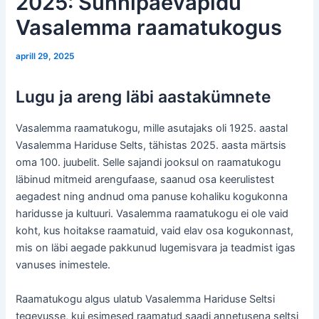
2025: Sünnipäevapidu
Vasalemma raamatukogus
aprill 29, 2025
Lugu ja areng läbi aastakümnete
Vasalemma raamatukogu, mille asutajaks oli 1925. aastal
Vasalemma Hariduse Selts, tähistas 2025. aasta märtsis
oma 100. juubelit. Selle sajandi jooksul on raamatukogu
läbinud mitmeid arengufaase, saanud osa keerulistest
aegadest ning andnud oma panuse kohaliku kogukonna
haridusse ja kultuuri. Vasalemma raamatukogu ei ole vaid
koht, kus hoitakse raamatuid, vaid elav osa kogukonnast,
mis on läbi aegade pakkunud lugemisvara ja teadmist igas
vanuses inimestele.
Raamatukogu algus ulatub Vasalemma Hariduse Seltsi
tegevusse, kui esimesed raamatud saadi annetusena seltsi