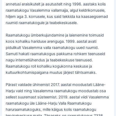
annetusi eraisikutelt ja asutustelt ning 1996. aastaks kolis
raamatukogu Vasalemma vallamajja, algul keldrikorrusele,
hiljem aga 3. korrusele, kus said tekkida ka kaasaegsemad
ruumid raamatukogule ja teabekeskusele.
Raamatukogu ümberkujundamine ja laienemine toimusid
koos kohaliku hariduse arenguga. 1999. aastal avati
pidulikult Vasalemma valla raamatukogu uued ruumid.
Samuti hakati raamatukogus pakkuma rohkem teenuseid
nagu internetiühendus ja teabekeskuse teenused.
Raamatukogu roll kohaliku kogukonna keskuse ja
kultuurikohtumispaigana muutus järjest tähtsamaks.
Pärast valdade ühinemist 2017. aastal moodustati Lääne-
Harju vald ning Vasalemma raamatukogu moodustab osa
sellest suuremast süsteemist. 2019. aastal viidi Vasalemma
raamatukogu üle Lääne-Harju Valla Raamatukogu
haruraamatukoguks, mille käigus kolis raamatukogu
tervisekeskuse majja. Tänaseks on raamatukogus 7338