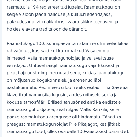
raamatut ja 194 registreeritud lugejat. Raamatukogul on
selge visioon jääda hariduse ja kultuuri edendajaks,
pakkudes igal võimalikul viisil väärtuslikke teenuseid ja
hoides elavana traditsioonide pärandit.
Raamatukogu 100. sünnipäeva tähistamine oli meeleolukas
rahvaüritus, kus said kokku kohalikud Vasalemma
inimesed, valla raamatukoguhoidjad ja vallavalitsuse
esindajad. Üritusel räägiti raamatukogu vajalikkusest ja
pikast ajaloost ning meenutati seda, kuidas raamatukogu
on mõjutanud kogukonna elu ja arenenud läbi
aastakümnete. Peo meelolu loomiseks esitas Tiina Savisaar
klaveril rahvamuusika lugusid, andes üritusele sooja ja
koduse atmosfääri. Erilised tänusõnad anti ka endistele
raamatukoguhoidjatele, sealhulgas Mallis Rankile, kelle
panus raamatukogu arengusse oli hindamatu. Tänati ka
praegust raamatukoguhoidjat Pille Pikajagot, kes jätkab
raamatukogu tööd, olles osa selle 100-aastasest pärandist.