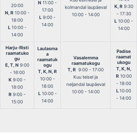
Kuu esimesel ja
N
11:00 -
20:00
K, R
9:30
kolmandal laupäeval
17:00
N, R
10:00 -
- 17:30
10:00 - 14:00
L
9:00 -
18:00
L
10:00 -
14:00
L
10:00 -
14:00
14:00
Harju-Risti
Laulasma
Padise
raamatuko
a
raamat
Vasalemma
gu
raamatuk
ukogu
raamatukogu
E, T, N
9:00
ogu
T, K, N,
T, R
9:00 - 17:00
T, K, N, R
- 16:00
R
10:00
Kuu teisel ja
10:00 -
K
9:00 -
- 18:00
neljandal laupäeval
18:00
18:00
L
10:00
10:00 - 14:00
L
10:00 -
R
9:00 -
- 14:00
14:00
15:00