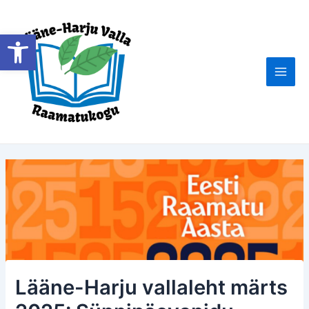
Skip
to
Open toolbar
content
Main
Men
Lääne-Harju vallaleht märts