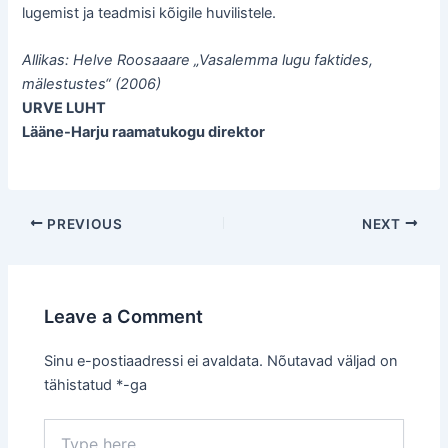
lugemist ja teadmisi kõigile huvilistele.
Allikas: Helve Roosaaare „Vasalemma lugu faktides,
mälestustes“ (2006)
URVE LUHT
Lääne-Harju raamatukogu direktor
Post
PREVIOUS
NEXT
navigation
Leave a Comment
Sinu e-postiaadressi ei avaldata.
Nõutavad väljad on
tähistatud
*
-ga
Type
here..