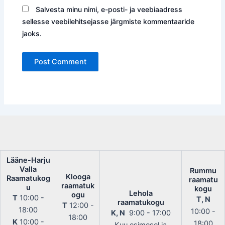
Salvesta minu nimi, e-posti- ja veebiaadress
sellesse veebilehitsejasse järgmiste kommentaaride
jaoks.
Lääne-Harju
Valla
Rummu
Klooga
Raamatukog
raamatu
raamatuk
u
kogu
Lehola
ogu
T
10:00 -
T, N
raamatukogu
T
12:00 -
18:00
10:00 -
K, N
9:00 - 17:00
18:00
K
10:00 -
18:00