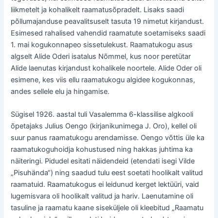
liikmetelt ja kohalikelt raamatusõpradelt. Lisaks saadi
põllumajanduse peavalitsuselt tasuta 19 nimetut kirjandust.
Esimesed rahalised vahendid raamatute soetamiseks saadi
1. mai kogukonnapeo sissetulekust. Raamatukogu asus
algselt Alide Oderi isatalus Nõmmel, kus noor peretütar
Alide laenutas kirjandust kohalikele noortele. Alide Oder oli
esimene, kes viis ellu raamatukogu algidee kogukonnas,
andes sellele elu ja hingamise.
Sügisel 1926. aastal tuli Vasalemma 6-klassilise algkooli
õpetajaks Julius Oengo (kirjanikunimega J. Oro), kellel oli
suur panus raamatukogu arendamisse. Oengo võttis üle ka
raamatukoguhoidja kohustused ning hakkas juhtima ka
näiteringi. Pidudel esitati näidendeid (etendati isegi Vilde
„Pisuhända“) ning saadud tulu eest soetati hoolikalt valitud
raamatuid. Raamatukogus ei leidunud kerget lektüüri, vaid
lugemisvara oli hoolikalt valitud ja hariv. Laenutamine oli
tasuline ja raamatu kaane siseküljele oli kleebitud „Raamatu