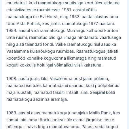
muudatusi, kuid raamatukogu suutis iga kord üles leida tee
edasiviivatesse ruumidesse. 1951. aastal võttis
raamatukogu üle Evi Horst, ning 1953. aastal alustas oma
tööd Asta Pohlak, kes juhtis raamatukogu 1977. aastani.
1954. aastal viidi raamatukogu Murrangu kolhoosi kontori
ühte ruumi, raamatud olid iga ilmaga hindamatu väärtusega
ning alati täiendati fondi. Väike raamatukogu riiul asus ka
Vasalemma külanõukogu ruumides. Raamatukogus jätkati
koostööd kohalike kogukonna liikmetega ning raamatud
koguti kokku ja hoiti igal võimalikul viisil kaitstuna.
1908. aasta juulis läks Vasalemma postijaam põlema,
raamatud ise tules kannatada ei saanud, kuid poolpõlenud
maja rüüstati, raamatud tassiti lihtsalt laiali. Seejärel koliti
raamatukogu aedlinna eramajja.
1983. aastal asus raamatukogu juhatajaks Mallis Rank, kes
samuti pidi oma tööelu jooksul üle elama järgmise raske
põlengu – hävis kogu raamatuvaramu. Pärast seda koguti