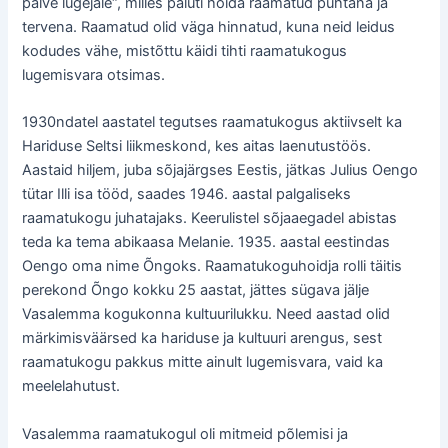
palve lugejale“, milles paluti hoida raamatud puhtana ja
tervena. Raamatud olid väga hinnatud, kuna neid leidus
kodudes vähe, mistõttu käidi tihti raamatukogus
lugemisvara otsimas.
1930ndatel aastatel tegutses raamatukogus aktiivselt ka
Hariduse Seltsi liikmeskond, kes aitas laenutustöös.
Aastaid hiljem, juba sõjajärgses Eestis, jätkas Julius Oengo
tütar Illi isa tööd, saades 1946. aastal palgaliseks
raamatukogu juhatajaks. Keerulistel sõjaaegadel abistas
teda ka tema abikaasa Melanie. 1935. aastal eestindas
Oengo oma nime Õngoks. Raamatukoguhoidja rolli täitis
perekond Õngo kokku 25 aastat, jättes sügava jälje
Vasalemma kogukonna kultuurilukku. Need aastad olid
märkimisväärsed ka hariduse ja kultuuri arengus, sest
raamatukogu pakkus mitte ainult lugemisvara, vaid ka
meelelahutust.
Vasalemma raamatukogul oli mitmeid põlemisi ja