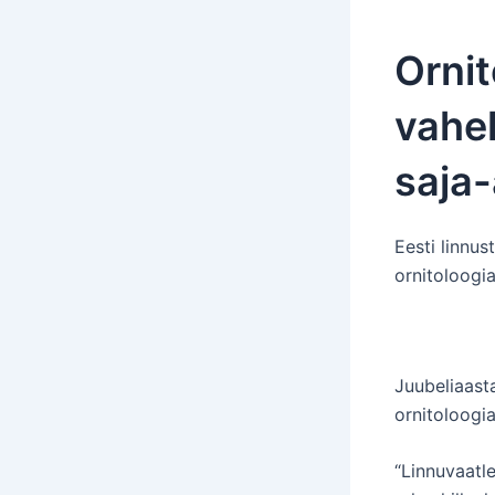
Ornit
vahel
saja
Eesti linnus
ornitoloogia
Juubeliaasta
ornitoloogi
“Linnuvaatl