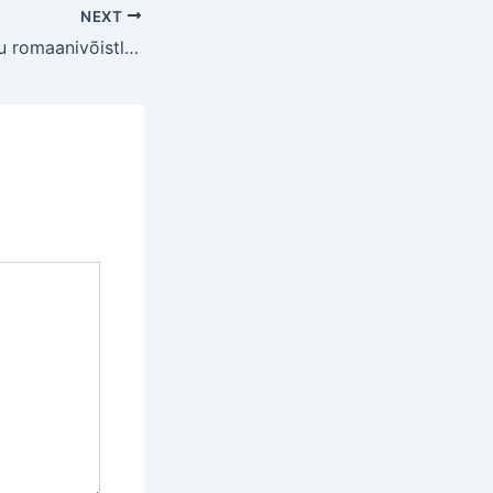
NEXT
Eesti kirjanike liidu romaanivõistlusel anti välja kaks esikohta