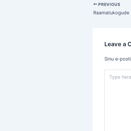
Post
PREVIOUS
navigation
Leave a
Sinu e-posti
Type
here..