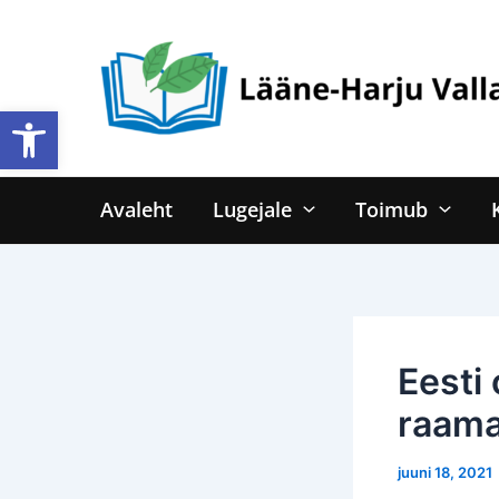
Skip
to
content
Open toolbar
Avaleht
Lugejale
Toimub
Eesti 
raama
juuni 18, 2021