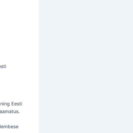
a
sti
 ning Eesti
raamatus.
ulembese