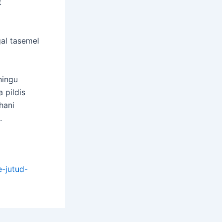
t
gal tasemel
hingu
 pildis
uhani
.
e-jutud-