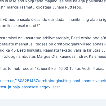
kes ei lase end kõigutada majanduse seisust ega poliitilistes
st,” märkis raamatu koostaja Juhani Püttsepp.
võtnud enesele ülesande esindada linnuriiki ning alati ja i
s on linnukesel muret?”
stamisel on kasutatud arhiivmaterjale, Eesti ornitoloogiaü
toetajate meenutusi, teoses on ornitoloogiahuvilised sõnas ja
ud ka 45 Eesti linnuliiki. Raamatu tekstid valis ja kirjutas J
rnitoloogina nõustas Margus Ots, kujundas Indrek Kalamees
lus toimub reedel, 18. juunil kell 16.00 Tartus Veski 4 aias.
tuur.err.ee/1608251487/ornitoloogiauhing-pani-kaante-vahel
stest-ja-saja-aastasest-tegevusest