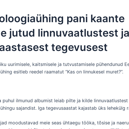
oloogiaühing pani kaante
e jutud linnuvaatlustest j
-aastasest tegevusest
tiku uurimisele, kaitsmisele ja tutvustamisele pühendunud Ee
ühing esitleb reedel raamatut “Kas on linnukesel muret?”.
 puhul ilmunud albumist leiab pilte ja kilde linnuvaatlustest
aühingu sajandist. Iga tegevusaastat kajastab üks lehekülg 
ejad moodustavad meie seas ühtaegu tööka, tõsise ja naer