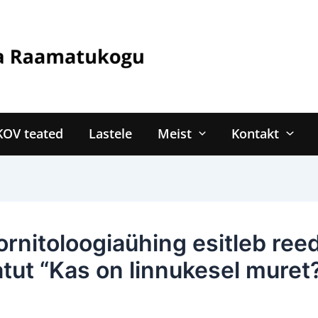
KOV teated
Lastele
Meist
Kontakt
ornitoloogiaühing esitleb ree
tut “Kas on linnukesel muret?