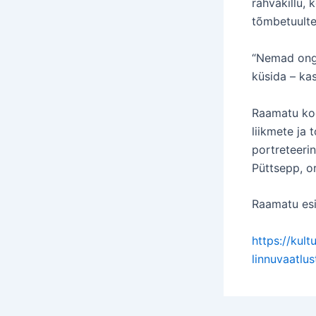
rahvakillu, 
tõmbetuulte
“Nemad ongi 
küsida – ka
Raamatu koo
liikmete ja 
portreteerin
Püttsepp, o
Raamatu esit
https://kul
linnuvaatlu