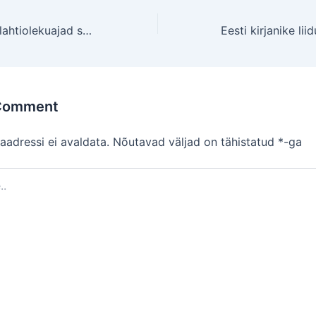
Raamatukogude lahtiolekuajad suvekuudel
 Comment
aadressi ei avaldata.
Nõutavad väljad on tähistatud
*
-ga