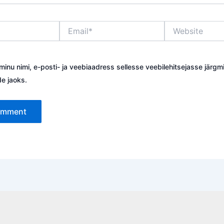
Email*
Website
minu nimi, e-posti- ja veebiaadress sellesse veebilehitsejasse järgm
e jaoks.