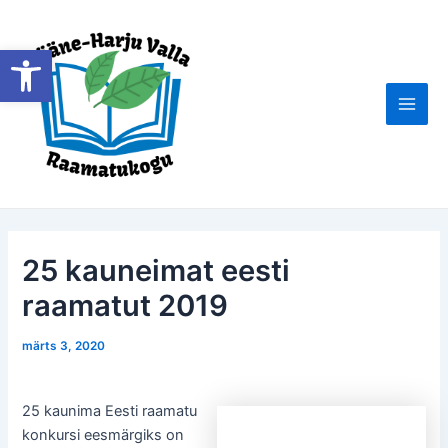
Skip
to
Open toolbar
content
Main
Men
25 kauneimat eesti
raamatut 2019
märts 3, 2020
25 kaunima Eesti raamatu
konkursi eesmärgiks on