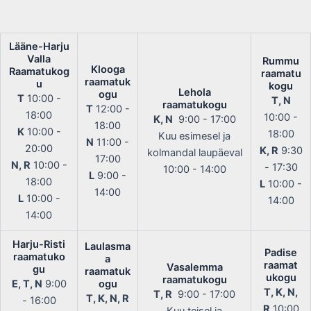
Lääne-Harju
Valla
Rummu
Klooga
Raamatukog
raamatu
raamatuk
u
kogu
Lehola
ogu
T
10:00 -
T, N
raamatukogu
T
12:00 -
18:00
10:00 -
K, N
9:00 - 17:00
18:00
K
10:00 -
18:00
Kuu esimesel ja
N
11:00 -
20:00
K, R
9:30
kolmandal laupäeval
17:00
N, R
10:00 -
- 17:30
10:00 - 14:00
L
9:00 -
18:00
L
10:00 -
14:00
L
10:00 -
14:00
14:00
Harju-Risti
Laulasma
Padise
raamatuko
a
raamat
Vasalemma
gu
raamatuk
ukogu
raamatukogu
E, T, N
9:00
ogu
T, K, N,
T, R
9:00 - 17:00
T, K, N, R
- 16:00
R
10:00