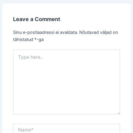
Leave a Comment
Sinu e-postiaadressi ei avaldata.
Nõutavad väljad on
tähistatud
*
-ga
Type
here..
Name*