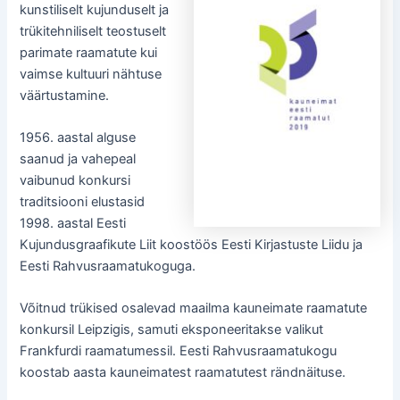
kunstiliselt kujunduselt ja
trükitehniliselt teostuselt
parimate raamatute kui
vaimse kultuuri nähtuse
väärtustamine.
1956. aastal alguse
saanud ja vahepeal
vaibunud konkursi
traditsiooni elustasid
1998. aastal Eesti
Kujundusgraafikute Liit koostöös Eesti Kirjastuste Liidu ja
Eesti Rahvusraamatukoguga.
Võitnud trükised osalevad maailma kauneimate raamatute
konkursil Leipzigis, samuti eksponeeritakse valikut
Frankfurdi raamatumessil. Eesti Rahvusraamatukogu
koostab aasta kauneimatest raamatutest rändnäituse.