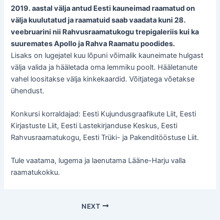
2019. aastal välja antud Eesti kauneimad raamatud on
välja kuulutatud ja raamatuid saab vaadata kuni 28.
veebruarini nii Rahvusraamatukogu trepigaleriis kui ka
suuremates Apollo ja Rahva Raamatu poodides.
Lisaks on lugejatel kuu lõpuni võimalik kauneimate hulgast
välja valida ja hääletada oma lemmiku poolt. Hääletanute
vahel loositakse välja kinkekaardid. Võitjatega võetakse
ühendust.
Konkursi korraldajad: Eesti Kujundusgraafikute Liit, Eesti
Kirjastuste Liit, Eesti Lastekirjanduse Keskus, Eesti
Rahvusraamatukogu, Eesti Trüki- ja Pakenditööstuse Liit.
Tule vaatama, lugema ja laenutama Lääne-Harju valla
raamatukokku.
Post
NEXT
navigation