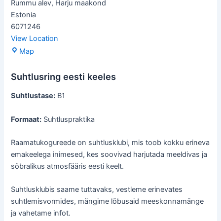
Rummu alev
,
Harju maakond
Estonia
6071246
View Location
Rummu
Map
raamatukogu
Suhtlusring eesti keeles
Suhtlustase:
B1
Formaat:
Suhtluspraktika
Raamatukogureede on suhtlusklubi, mis toob kokku erineva
emakeelega inimesed, kes soovivad harjutada meeldivas ja
sõbralikus atmosfääris eesti keelt.
Suhtlusklubis saame tuttavaks, vestleme erinevates
suhtlemisvormides, mängime lõbusaid meeskonnamänge
ja vahetame infot.