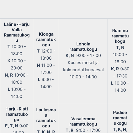
Lääne-Harju
Valla
Rummu
Klooga
Raamatukog
raamatu
raamatuk
u
kogu
Lehola
ogu
T
10:00 -
T, N
raamatukogu
T
12:00 -
18:00
10:00 -
K, N
9:00 - 17:00
18:00
K
10:00 -
18:00
Kuu esimesel ja
N
11:00 -
20:00
K, R
9:30
kolmandal laupäeval
17:00
N, R
10:00 -
- 17:30
10:00 - 14:00
L
9:00 -
18:00
L
10:00 -
14:00
L
10:00 -
14:00
14:00
Harju-Risti
Laulasma
Padise
raamatuko
a
raamat
Vasalemma
gu
raamatuk
ukogu
raamatukogu
E, T, N
9:00
ogu
T, K, N,
T, R
9:00 - 17:00
T, K, N, R