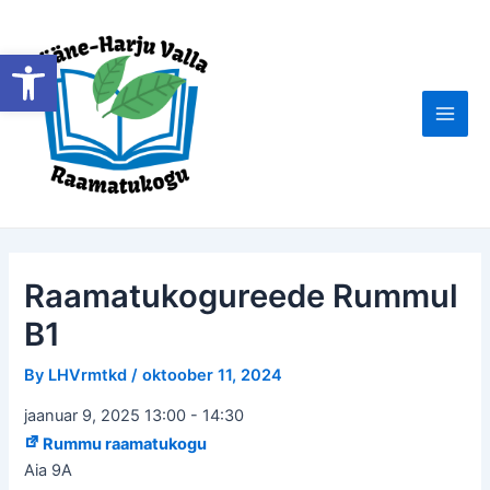
Skip
to
Open toolbar
content
Main
Men
Raamatukogureede Rummul
B1
By
LHVrmtkd
/
oktoober 11, 2024
jaanuar 9, 2025 13:00
-
14:30
Rummu raamatukogu
Aia 9A