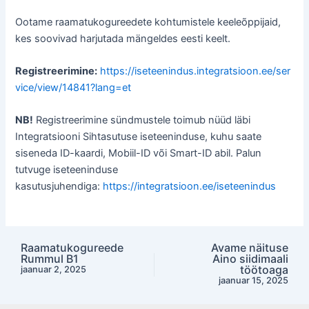
Ootame raamatukogureedete kohtumistele keeleõppijaid,
kes soovivad harjutada mängeldes eesti keelt.
Registreerimine:
https://iseteenindus.integratsioon.ee/ser
vice/view/14841?lang=et
NB!
Registreerimine sündmustele toimub nüüd läbi
Integratsiooni Sihtasutuse iseteeninduse, kuhu saate
siseneda ID-kaardi, Mobiil-ID või Smart-ID abil. Palun
tutvuge iseteeninduse
kasutusjuhendiga:
https://integratsioon.ee/iseteenindus
Raamatukogureede
Avame näituse
Post
Rummul B1
Aino siidimaali
navigation
töötoaga
jaanuar 2, 2025
jaanuar 15, 2025