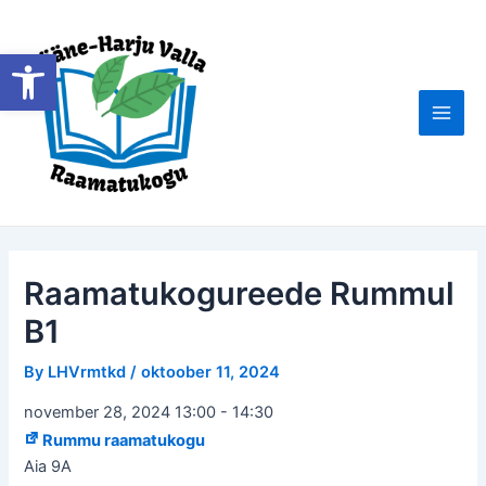
Skip
to
Open toolbar
content
Main
Men
Raamatukogureede Rummul
B1
By
LHVrmtkd
/
oktoober 11, 2024
november 28, 2024 13:00
-
14:30
Rummu raamatukogu
Aia 9A