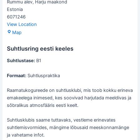
Rummu alev
,
Harju maakond
Estonia
6071246
View Location
Rummu
Map
raamatukogu
Suhtlusring eesti keeles
Suhtlustase:
B1
Formaat:
Suhtluspraktika
Raamatukogureede on suhtlusklubi, mis toob kokku erineva
emakeelega inimesed, kes soovivad harjutada meeldivas ja
sõbralikus atmosfääris eesti keelt.
Suhtlusklubis saame tuttavaks, vestleme erinevates
suhtlemisvormides, mängime lõbusaid meeskonnamänge
ja vahetame infot.