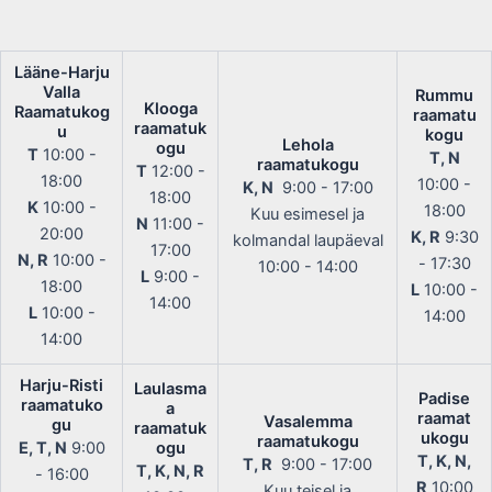
Lääne-Harju
Valla
Rummu
Klooga
Raamatukog
raamatu
raamatuk
u
kogu
Lehola
ogu
T
10:00 -
T, N
raamatukogu
T
12:00 -
18:00
10:00 -
K, N
9:00 - 17:00
18:00
K
10:00 -
18:00
Kuu esimesel ja
N
11:00 -
20:00
K, R
9:30
kolmandal laupäeval
17:00
N, R
10:00 -
- 17:30
10:00 - 14:00
L
9:00 -
18:00
L
10:00 -
14:00
L
10:00 -
14:00
14:00
Harju-Risti
Laulasma
Padise
raamatuko
a
raamat
Vasalemma
gu
raamatuk
ukogu
raamatukogu
E, T, N
9:00
ogu
T, K, N,
T, R
9:00 - 17:00
T, K, N, R
- 16:00
R
10:00
Kuu teisel ja