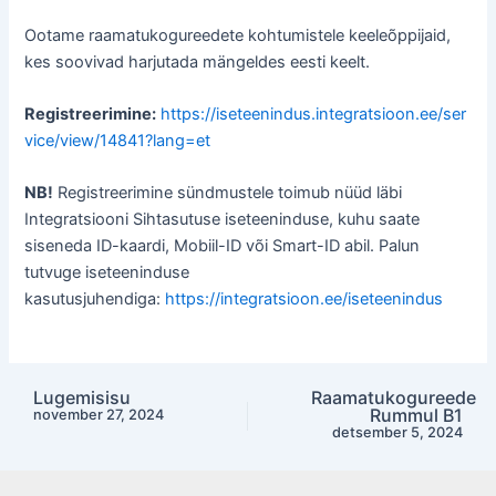
Ootame raamatukogureedete kohtumistele keeleõppijaid,
kes soovivad harjutada mängeldes eesti keelt.
Registreerimine:
https://iseteenindus.integratsioon.ee/ser
vice/view/14841?lang=et
NB!
Registreerimine sündmustele toimub nüüd läbi
Integratsiooni Sihtasutuse iseteeninduse, kuhu saate
siseneda ID-kaardi, Mobiil-ID või Smart-ID abil. Palun
tutvuge iseteeninduse
kasutusjuhendiga:
https://integratsioon.ee/iseteenindus
Lugemisisu
Raamatukogureede
Post
Rummul B1
november 27, 2024
navigation
detsember 5, 2024