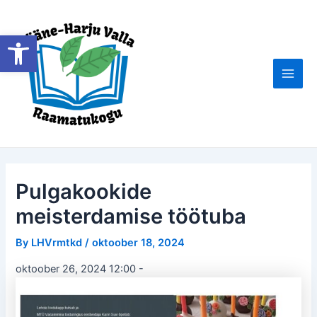
Skip
to
Open toolbar
content
Main
Men
Pulgakookide
meisterdamise töötuba
By
LHVrmtkd
/
oktoober 18, 2024
oktoober 26, 2024 12:00
-