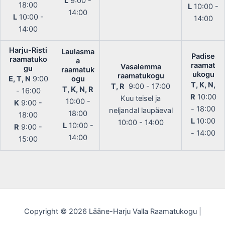
L
9:00 -
18:00
L
10:00 -
14:00
L
10:00 -
14:00
14:00
Harju-Risti
Laulasma
Padise
raamatuko
a
raamat
Vasalemma
gu
raamatuk
ukogu
raamatukogu
E, T, N
9:00
ogu
T, K, N,
T, R
9:00 - 17:00
T, K, N, R
- 16:00
R
10:00
Kuu teisel ja
10:00 -
K
9:00 -
- 18:00
neljandal laupäeval
18:00
18:00
L
10:00
10:00 - 14:00
L
10:00 -
R
9:00 -
- 14:00
14:00
15:00
Copyright © 2026 Lääne-Harju Valla Raamatukogu |