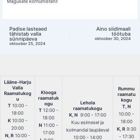
Magusate kohtumisteni!
Padise lasteaed
Aino siidimaali
Post
tähistab valla
töötuba
navigation
sünnipäeva
oktoober 30, 2024
oktoober 25, 2024
Lääne-Harju
Valla
Rummu
Klooga
Raamatukog
raamatu
raamatuk
u
kogu
Lehola
ogu
T
10:00 -
T, N
raamatukogu
T
12:00 -
18:00
10:00 -
K, N
9:00 - 17:00
18:00
K
10:00 -
18:00
Kuu esimesel ja
N
11:00 -
20:00
K, R
9:30
kolmandal laupäeval
17:00
N, R
10:00 -
- 17:30
10:00 - 14:00