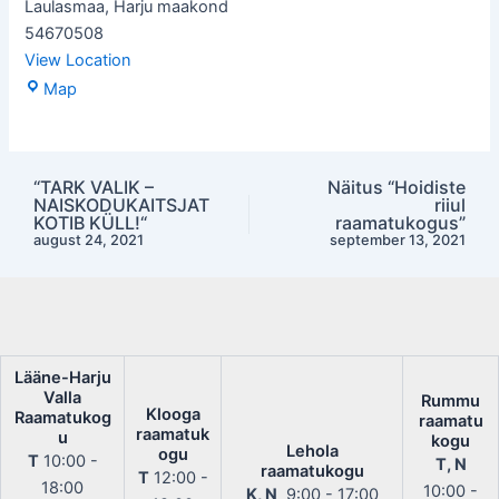
Laulasmaa
,
Harju maakond
54670508
View Location
Laulasmaa
Map
raamatukogu
“TARK VALIK –
Näitus “Hoidiste
Post
NAISKODUKAITSJAT
riiul
navigation
KOTIB KÜLL!“
raamatukogus”
august 24, 2021
september 13, 2021
Lääne-Harju
Valla
Rummu
Klooga
Raamatukog
raamatu
raamatuk
u
kogu
Lehola
ogu
T
10:00 -
T, N
raamatukogu
T
12:00 -
18:00
10:00 -
K, N
9:00 - 17:00