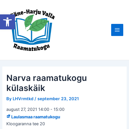
Skip
to
Open toolbar
content
Main
Men
Narva raamatukogu
külaskäik
By
LHVrmtkd
/
september 23, 2021
august 27, 2021 14:00
-
15:00
Laulasmaa raamatukogu
Kloogaranna tee 20