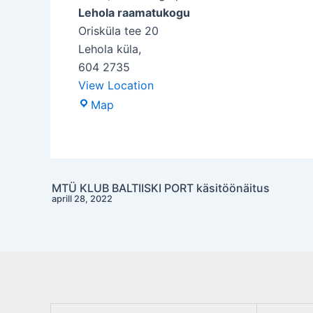
Lehola raamatukogu
Orisküla tee 20
Lehola küla
,
604 2735
View Location
Lehola
Map
raamatukogu
MTÜ KLUB BALTIISKI PORT käsitöönäitus
Post
aprill 28, 2022
navigation