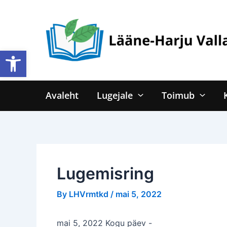
Skip
to
content
Open toolbar
Avaleht
Lugejale
Toimub
Lugemisring
By
LHVrmtkd
/
mai 5, 2022
mai 5, 2022 Kogu päev
-