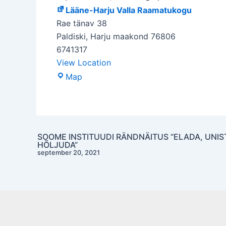
Lääne-Harju Valla Raamatukogu
Rae tänav 38
Paldiski
,
Harju maakond
76806
6741317
View Location
Lääne-
Map
Harju
Valla
Raamatukogu
SOOME INSTITUUDI RÄNDNÄITUS “ELADA, UNIS
Post
HÕLJUDA”
navigation
september 20, 2021