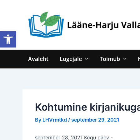
Skip
to
content
Open toolbar
Avaleht
Lugejale
Toimub
Kohtumine kirjanikuga
By
LHVrmtkd
/
september 29, 2021
september 28, 2021 Kogu päev
-