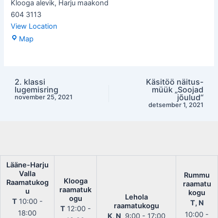
Klooga alevik
,
Harju maakond
604 3113
View Location
Klooga
Map
raamatukogu
2. klassi
Käsitöö näitus-
Post
lugemisring
müük „Soojad
navigation
jõulud“
november 25, 2021
detsember 1, 2021
Lääne-Harju
Valla
Rummu
Klooga
Raamatukog
raamatu
raamatuk
u
kogu
Lehola
ogu
T
10:00 -
T, N
raamatukogu
T
12:00 -
18:00
10:00 -
K, N
9:00 - 17:00