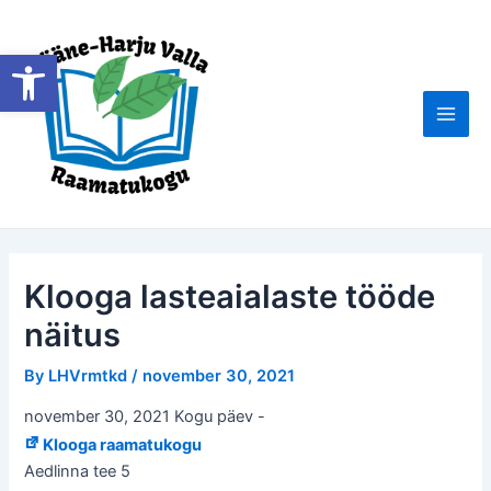
Skip
to
Open toolbar
content
Main
Men
Klooga lasteaialaste tööde
näitus
By
LHVrmtkd
/
november 30, 2021
november 30, 2021 Kogu päev
-
Klooga raamatukogu
Aedlinna tee 5