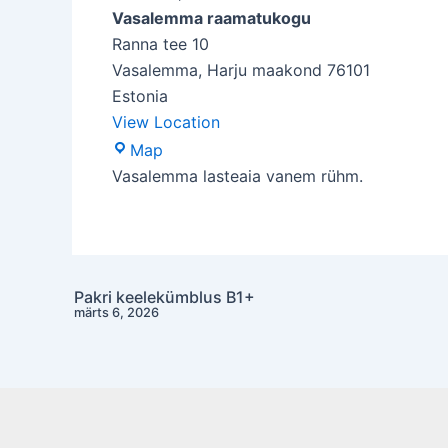
Vasalemma raamatukogu
Ranna tee 10
Vasalemma
,
Harju maakond
76101
Estonia
View Location
Vasalemma
Map
raamatukogu
Vasalemma lasteaia vanem rühm.
Pakri keelekümblus B1+
Post
märts 6, 2026
navigation