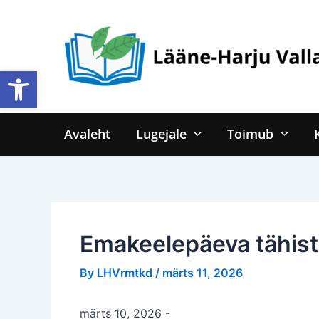
Skip
to
content
Open toolbar
Avaleht
Lugejale
Toimub
Emakeelepäeva tähis
By
LHVrmtkd
/
märts 11, 2026
märts 10, 2026
-