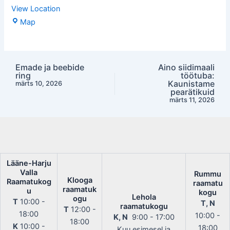
View Location
Lehola
Map
raamatukogu
Emade ja beebide
Aino siidimaali
Post
ring
töötuba:
navigation
Kaunistame
märts 10, 2026
pearätikuid
märts 11, 2026
Lääne-Harju
Valla
Rummu
Klooga
Raamatukog
raamatu
raamatuk
u
kogu
Lehola
ogu
T
10:00 -
T, N
raamatukogu
T
12:00 -
18:00
10:00 -
K, N
9:00 - 17:00
18:00
K
10:00 -
18:00
Kuu esimesel ja