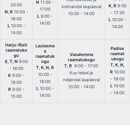
N
11:00 -
20:00
K, R
9:30
kolmandal laupäeval
17:00
N, R
10:00 -
- 17:30
10:00 - 14:00
L
9:00 -
18:00
L
10:00 -
14:00
L
10:00 -
14:00
14:00
Harju-Risti
Laulasma
Padise
raamatuko
a
raamat
Vasalemma
gu
raamatuk
ukogu
raamatukogu
E, T, N
9:00
ogu
T, K, N,
T, R
9:00 - 17:00
T, K, N, R
- 16:00
R
10:00
Kuu teisel ja
10:00 -
K
9:00 -
- 18:00
neljandal laupäeval
18:00
18:00
L
10:00
10:00 - 14:00
L
10:00 -
R
9:00 -
- 14:00
14:00
15:00