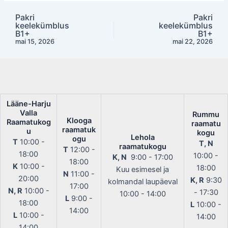
Pakri
Pakri
Post
keelekümblus
keelekümblus
navigation
B1+
B1+
mai 15, 2026
mai 22, 2026
Lääne-Harju
Valla
Rummu
Klooga
Raamatukog
raamatu
raamatuk
u
kogu
Lehola
ogu
T
10:00 -
T, N
raamatukogu
T
12:00 -
18:00
10:00 -
K, N
9:00 - 17:00
18:00
K
10:00 -
18:00
Kuu esimesel ja
N
11:00 -
20:00
K, R
9:30
kolmandal laupäeval
17:00
N, R
10:00 -
- 17:30
10:00 - 14:00
L
9:00 -
18:00
L
10:00 -
14:00
L
10:00 -
14:00
14:00