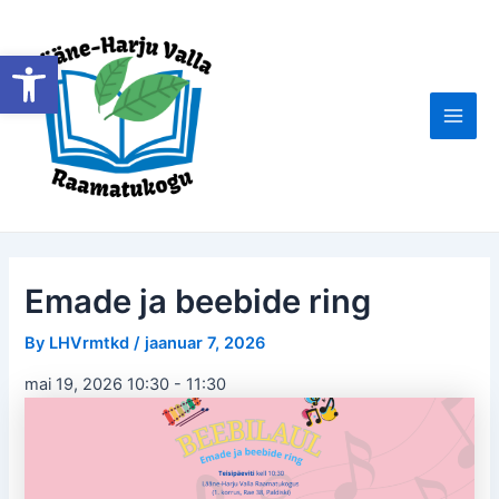
Skip
to
Open toolbar
content
Main
Men
Emade ja beebide ring
By
LHVrmtkd
/
jaanuar 7, 2026
mai 19, 2026 10:30
-
11:30