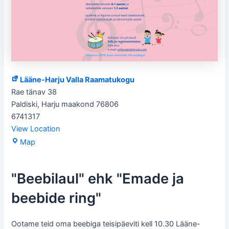
Lääne-Harju Valla Raamatukogu
Rae tänav 38
Paldiski
,
Harju maakond
76806
6741317
View Location
Lääne-
Map
Harju
Valla
"Beebilaul" ehk "Emade ja
Raamatukogu
beebide ring"
Ootame teid oma beebiga teisipäeviti kell 10.30 Lääne-