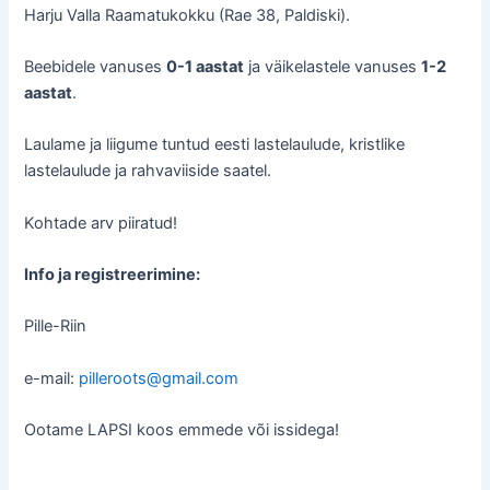
Harju Valla Raamatukokku (Rae 38, Paldiski).
Beebidele vanuses
0-1 aastat
ja väikelastele vanuses
1-2
aastat
.
Laulame ja liigume tuntud eesti lastelaulude, kristlike
lastelaulude ja rahvaviiside saatel.
Kohtade arv piiratud!
Info ja registreerimine:
Pille-Riin
e-mail:
pilleroots@gmail.com
Ootame LAPSI koos emmede või issidega!