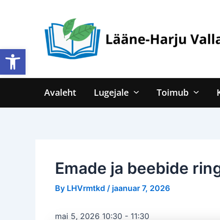
Skip
to
content
Open toolbar
Avaleht
Lugejale
Toimub
Emade ja beebide rin
By
LHVrmtkd
/
jaanuar 7, 2026
mai 5, 2026 10:30
-
11:30