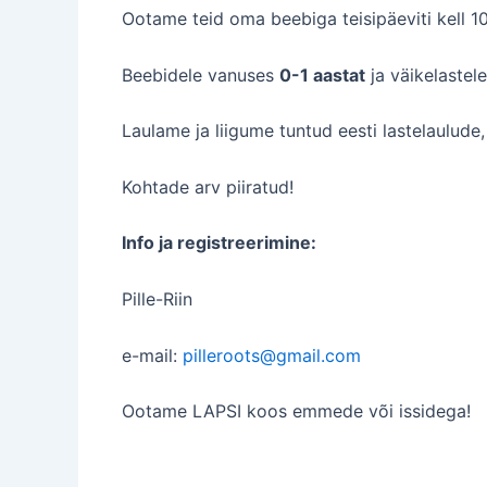
Ootame teid oma beebiga teisipäeviti kell 1
Beebidele vanuses
0-1 aastat
ja väikelastel
Laulame ja liigume tuntud eesti lastelaulude, 
Kohtade arv piiratud!
Info ja registreerimine:
Pille-Riin
e-mail:
pilleroots@gmail.com
Ootame LAPSI koos emmede või issidega!