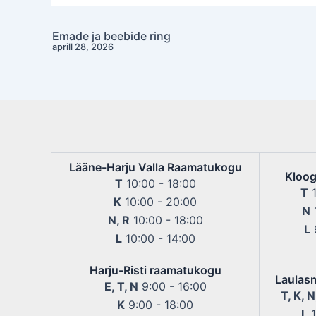
Emade ja beebide ring
Post
aprill 28, 2026
navigation
Lääne-Harju Valla Raamatukogu
Kloog
T
10:00 - 18:00
T
1
K
10:00 - 20:00
N
1
N, R
10:00 - 18:00
L
9
L
10:00 - 14:00
Harju-Risti raamatukogu
Laulas
E, T, N
9:00 - 16:00
T, K, N
K
9:00 - 18:00
L
1