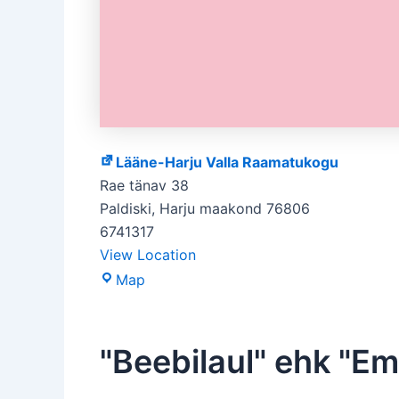
Lääne-Harju Valla Raamatukogu
Rae tänav 38
Paldiski
,
Harju maakond
76806
6741317
View Location
Lääne-
Map
Harju
Valla
Raamatukogu
"Beebilaul" ehk "Em