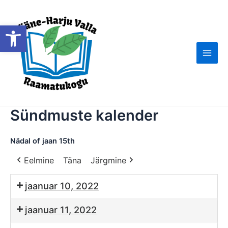
Skip
to
Open toolbar
content
Main
Men
Sündmuste kalender
Nädal of jaan 15th
Eelmine
Täna
Järgmine
jaanuar 10, 2022
jaanuar 11, 2022