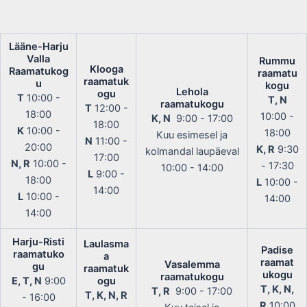
Lääne-Harju
Valla
Rummu
Klooga
Raamatukog
raamatu
raamatuk
u
kogu
Lehola
ogu
T
10:00 -
T, N
raamatukogu
T
12:00 -
18:00
10:00 -
K, N
9:00 - 17:00
18:00
K
10:00 -
18:00
Kuu esimesel ja
N
11:00 -
20:00
K, R
9:30
kolmandal laupäeval
17:00
N, R
10:00 -
- 17:30
10:00 - 14:00
L
9:00 -
18:00
L
10:00 -
14:00
L
10:00 -
14:00
14:00
Harju-Risti
Laulasma
Padise
raamatuko
a
raamat
Vasalemma
gu
raamatuk
ukogu
raamatukogu
E, T, N
9:00
ogu
T, K, N,
T, R
9:00 - 17:00
T, K, N, R
- 16:00
R
10:00