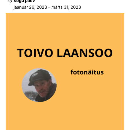
Kogu päev
fotonäitus
jaanuar 26, 2023
–
märts 31, 2023