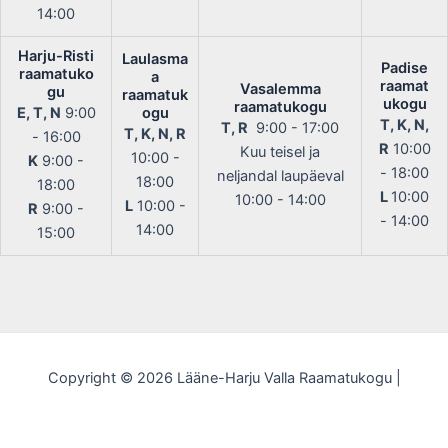
14:00
Harju-Risti
Laulasma
Padise
raamatuko
a
raamat
Vasalemma
gu
raamatuk
ukogu
raamatukogu
E, T, N
9:00
ogu
T, K, N,
T, R
9:00 - 17:00
T, K, N, R
- 16:00
R
10:00
Kuu teisel ja
10:00 -
K
9:00 -
- 18:00
neljandal laupäeval
18:00
18:00
L
10:00
10:00 - 14:00
L
10:00 -
R
9:00 -
- 14:00
14:00
15:00
Copyright © 2026 Lääne-Harju Valla Raamatukogu |