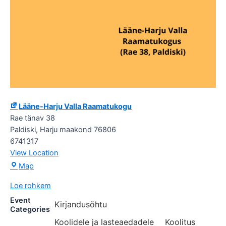
Lääne-Harju Valla Raamatukogu
Rae tänav 38
Paldiski
,
Harju maakond
76806
6741317
View Location
Lääne-
Map
Harju
Loe rohkem
Valla
Raamatukogu
Event
Kirjandusõhtu
Categories
Koolidele ja lasteaedadele
Koolitus