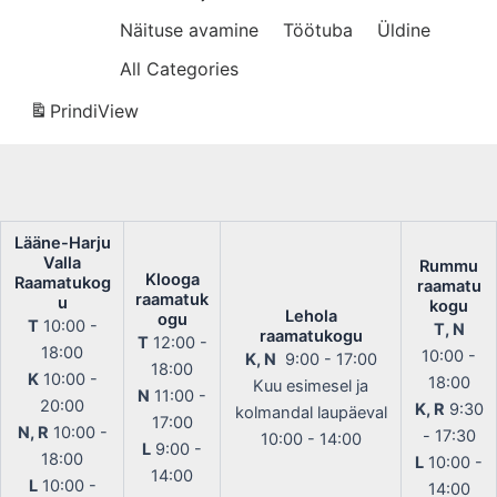
Näituse avamine
Töötuba
Üldine
All Categories
Prindi
View
Lääne-Harju
Valla
Rummu
Klooga
Raamatukog
raamatu
raamatuk
u
kogu
Lehola
ogu
T
10:00 -
T, N
raamatukogu
T
12:00 -
18:00
10:00 -
K, N
9:00 - 17:00
18:00
K
10:00 -
18:00
Kuu esimesel ja
N
11:00 -
20:00
K, R
9:30
kolmandal laupäeval
17:00
N, R
10:00 -
- 17:30
10:00 - 14:00
L
9:00 -
18:00
L
10:00 -
14:00
L
10:00 -
14:00