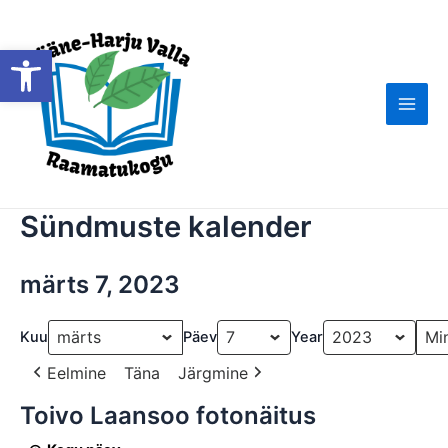
Skip
to
Open toolbar
content
Main
Men
Sündmuste kalender
märts 7, 2023
Kuu
Päev
Year
Eelmine
Täna
Järgmine
Toivo Laansoo fotonäitus
Toivo
Laansoo