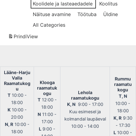
Koolidele ja lasteaedadele
Koolitus
Näituse avamine
Töötuba
Üldine
All Categories
Prindi
View
Lääne-Harju
Valla
Rummu
Klooga
Raamatukog
raamatu
raamatuk
u
kogu
Lehola
ogu
T
10:00 -
T, N
raamatukogu
T
12:00 -
18:00
10:00 -
K, N
9:00 - 17:00
18:00
K
10:00 -
18:00
Kuu esimesel ja
N
11:00 -
20:00
K, R
9:30
kolmandal laupäeval
17:00
N, R
10:00 -
- 17:30
10:00 - 14:00
L
9:00 -
18:00
L
10:00 -