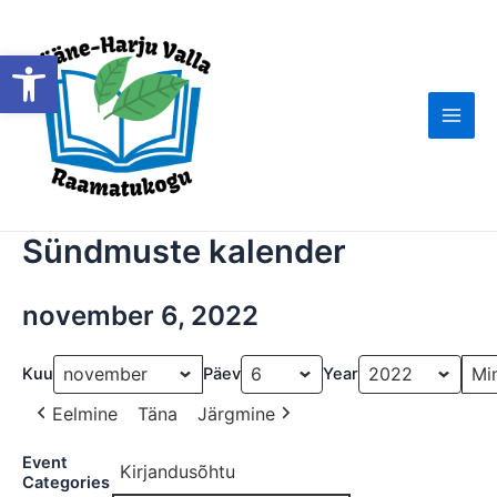
Skip
to
Open toolbar
content
Main
Men
Sündmuste kalender
november 6, 2022
Kuu
Päev
Year
Eelmine
Täna
Järgmine
Event
Kirjandusõhtu
Categories