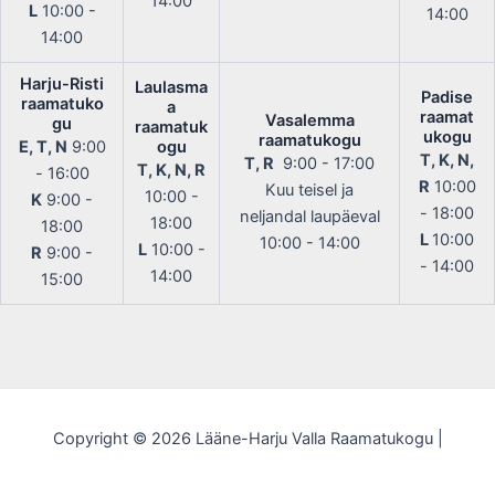
14:00
L
10:00 -
14:00
14:00
Harju-Risti
Laulasma
Padise
raamatuko
a
raamat
Vasalemma
gu
raamatuk
ukogu
raamatukogu
E, T, N
9:00
ogu
T, K, N,
T, R
9:00 - 17:00
T, K, N, R
- 16:00
R
10:00
Kuu teisel ja
10:00 -
K
9:00 -
- 18:00
neljandal laupäeval
18:00
18:00
L
10:00
10:00 - 14:00
L
10:00 -
R
9:00 -
- 14:00
14:00
15:00
Copyright © 2026 Lääne-Harju Valla Raamatukogu |