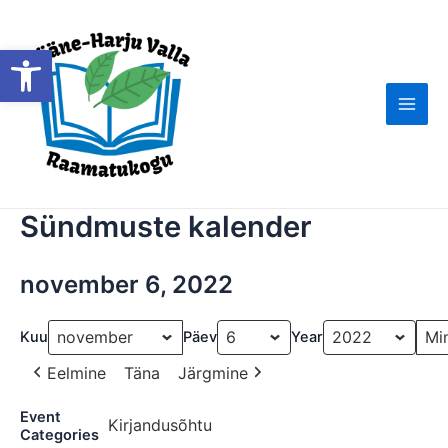
Skip
to
Open toolbar
content
Main
Men
Sündmuste kalender
november 6, 2022
Kuu
Päev
Year
Eelmine
Täna
Järgmine
Event
Kirjandusõhtu
Categories