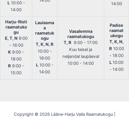
14:00
L
10:00 -
14:00
14:00
Harju-Risti
Laulasma
Padise
raamatuko
a
raamat
Vasalemma
gu
raamatuk
ukogu
raamatukogu
E, T, N
9:00
ogu
T, K, N,
T, R
9:00 - 17:00
T, K, N, R
- 16:00
R
10:00
Kuu teisel ja
10:00 -
K
9:00 -
- 18:00
neljandal laupäeval
18:00
18:00
L
10:00
10:00 - 14:00
L
10:00 -
R
9:00 -
- 14:00
14:00
15:00
Copyright © 2026 Lääne-Harju Valla Raamatukogu |