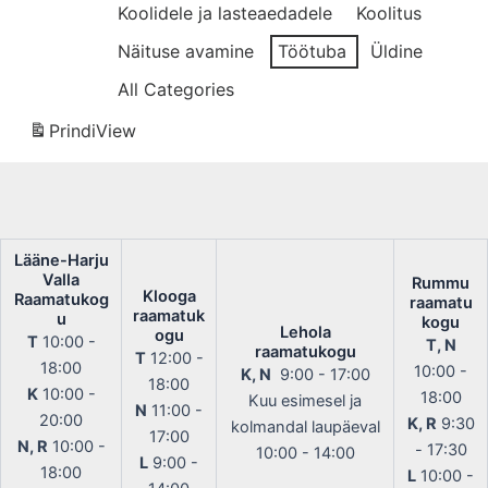
Koolidele ja lasteaedadele
Koolitus
Näituse avamine
Töötuba
Üldine
All Categories
Prindi
View
Lääne-Harju
Valla
Rummu
Klooga
Raamatukog
raamatu
raamatuk
u
kogu
Lehola
ogu
T
10:00 -
T, N
raamatukogu
T
12:00 -
18:00
10:00 -
K, N
9:00 - 17:00
18:00
K
10:00 -
18:00
Kuu esimesel ja
N
11:00 -
20:00
K, R
9:30
kolmandal laupäeval
17:00
N, R
10:00 -
- 17:30
10:00 - 14:00
L
9:00 -
18:00
L
10:00 -