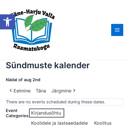
Skip
to
Open toolbar
content
Main
Men
Sündmuste kalender
Nädal of aug 2nd
Eelmine
Täna
Järgmine
There are no events scheduled during these dates.
Event
Kirjandusõhtu
Categories
Koolidele ja lasteaedadele
Koolitus