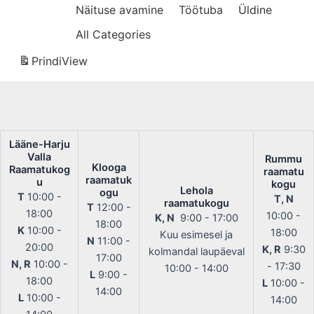
Näituse avamine
Töötuba
Üldine
All Categories
Prindi
View
Lääne-Harju
Valla
Rummu
Klooga
Raamatukog
raamatu
raamatuk
u
kogu
Lehola
ogu
T
10:00 -
T, N
raamatukogu
T
12:00 -
18:00
10:00 -
K, N
9:00 - 17:00
18:00
K
10:00 -
18:00
Kuu esimesel ja
N
11:00 -
20:00
K, R
9:30
kolmandal laupäeval
17:00
N, R
10:00 -
- 17:30
10:00 - 14:00
L
9:00 -
18:00
L
10:00 -
14:00
L
10:00 -
14:00