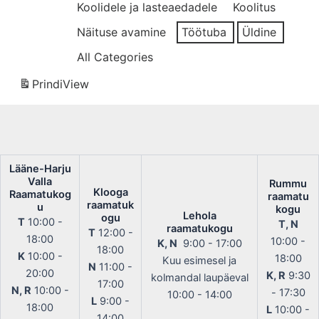
Koolidele ja lasteaedadele
Koolitus
Näituse avamine
Töötuba
Üldine
All Categories
Prindi
View
Lääne-Harju
Valla
Rummu
Klooga
Raamatukog
raamatu
raamatuk
u
kogu
Lehola
ogu
T
10:00 -
T, N
raamatukogu
T
12:00 -
18:00
10:00 -
K, N
9:00 - 17:00
18:00
K
10:00 -
18:00
Kuu esimesel ja
N
11:00 -
20:00
K, R
9:30
kolmandal laupäeval
17:00
N, R
10:00 -
- 17:30
10:00 - 14:00
L
9:00 -
18:00
L
10:00 -
14:00