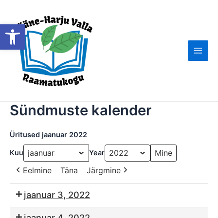
Skip
to
Open toolbar
content
Main
Men
Sündmuste kalender
Üritused jaanuar 2022
Kuu
Year
Eelmine
Täna
Järgmine
jaanuar 3, 2022
jaanuar 4, 2022