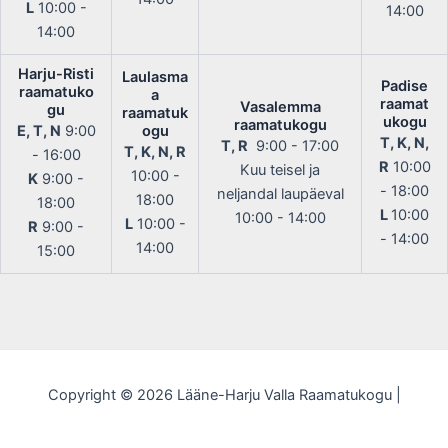
L
10:00 -
14:00
14:00
Harju-Risti
Laulasma
Padise
raamatuko
a
raamat
Vasalemma
gu
raamatuk
ukogu
raamatukogu
E, T, N
9:00
ogu
T, K, N,
T, R
9:00 - 17:00
T, K, N, R
- 16:00
R
10:00
Kuu teisel ja
10:00 -
K
9:00 -
- 18:00
neljandal laupäeval
18:00
18:00
L
10:00
10:00 - 14:00
L
10:00 -
R
9:00 -
- 14:00
14:00
15:00
Copyright © 2026 Lääne-Harju Valla Raamatukogu |