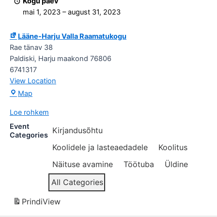
Kogu päev
muinasjutud"
mai 1, 2023
–
august 31, 2023
Lääne-Harju Valla Raamatukogu
Rae tänav 38
Paldiski
,
Harju maakond
76806
6741317
View Location
Lääne-
Map
Harju
Loe rohkem
Valla
Raamatukogu
Event
Kirjandusõhtu
Categories
Koolidele ja lasteaedadele
Koolitus
Näituse avamine
Töötuba
Üldine
All Categories
Prindi
View