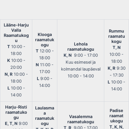
Lääne-Harju
Valla
Rummu
Klooga
Raamatukog
raamatu
raamatuk
u
kogu
Lehola
ogu
T
10:00 -
T, N
raamatukogu
T
12:00 -
18:00
10:00 -
K, N
9:00 - 17:00
18:00
K
10:00 -
18:00
Kuu esimesel ja
N
11:00 -
20:00
K, R
9:30
kolmandal laupäeval
17:00
N, R
10:00 -
- 17:30
10:00 - 14:00
L
9:00 -
18:00
L
10:00 -
14:00
L
10:00 -
14:00
14:00
Harju-Risti
Laulasma
Padise
raamatuko
a
raamat
Vasalemma
gu
raamatuk
ukogu
raamatukogu
E, T, N
9:00
ogu
T, K, N,
T, R
9:00 - 17:00