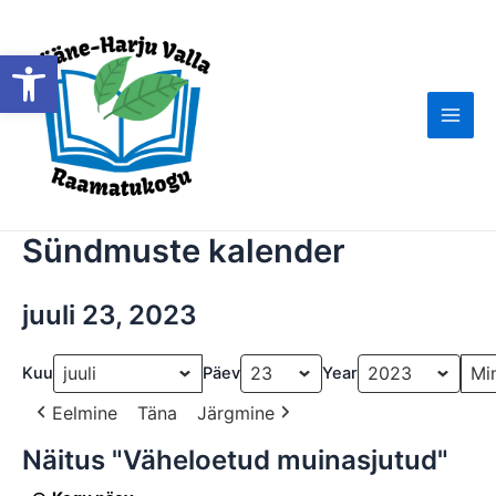
Skip
to
Open toolbar
content
Main
Men
Sündmuste kalender
juuli 23, 2023
Kuu
Päev
Year
Eelmine
Täna
Järgmine
Näitus "Väheloetud muinasjutud"
Näitus
"Väheloetud