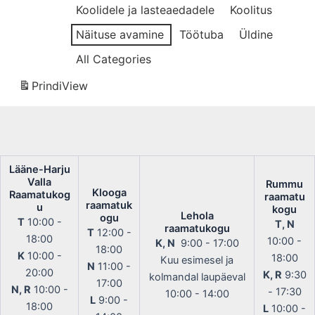
Koolidele ja lasteaedadele
Koolitus
Näituse avamine
Töötuba
Üldine
All Categories
Prindi
View
Lääne-Harju
Valla
Rummu
Klooga
Raamatukog
raamatu
raamatuk
u
kogu
Lehola
ogu
T
10:00 -
T, N
raamatukogu
T
12:00 -
18:00
10:00 -
K, N
9:00 - 17:00
18:00
K
10:00 -
18:00
Kuu esimesel ja
N
11:00 -
20:00
K, R
9:30
kolmandal laupäeval
17:00
N, R
10:00 -
- 17:30
10:00 - 14:00
L
9:00 -
18:00
L
10:00 -