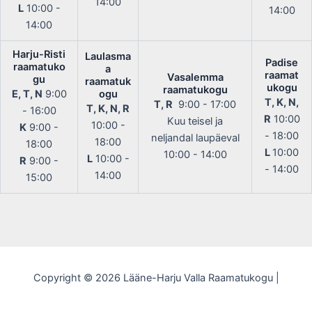
14:00
L
10:00 -
14:00
14:00
Harju-Risti
Laulasma
Padise
raamatuko
a
raamat
Vasalemma
gu
raamatuk
ukogu
raamatukogu
E, T, N
9:00
ogu
T, K, N,
T, R
9:00 - 17:00
T, K, N, R
- 16:00
R
10:00
Kuu teisel ja
10:00 -
K
9:00 -
- 18:00
neljandal laupäeval
18:00
18:00
L
10:00
10:00 - 14:00
L
10:00 -
R
9:00 -
- 14:00
14:00
15:00
Copyright © 2026 Lääne-Harju Valla Raamatukogu |