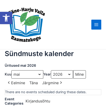
Skip
to
Open toolbar
content
Main
Men
Sündmuste kalender
Üritused mai 2026
Kuu
Year
Eelmine
Täna
Järgmine
There are no events scheduled during these dates.
Event
Kirjandusõhtu
Categories