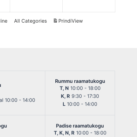
2026
2026
2026
ine
All Categories
Prindi
View
Rummu raamatukogu
u
T, N
10:00 - 18:00
K, R
9:30 - 17:30
l 10:00 - 14:00
L
10:00 - 14:00
ogu
Padise raamatukogu
T, K, N, R
10:00 - 18:00