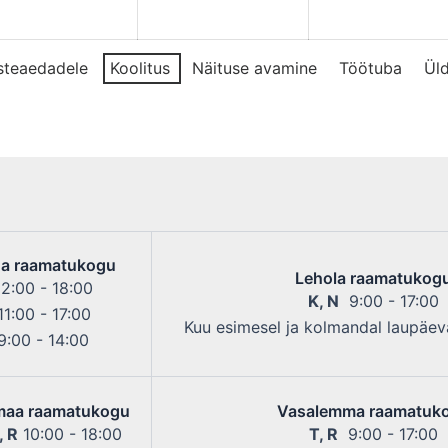
2026
2026
asteaedadele
Koolitus
Näituse avamine
Töötuba
Üld
a raamatukogu
Lehola raamatukog
2:00 - 18:00
K, N
9:00 - 17:00
1:00 - 17:00
Kuu esimesel ja kolmandal laupäeva
:00 - 14:00
maa raamatukogu
Vasalemma raamatuk
, R
10:00 - 18:00
T, R
9:00 - 17:00