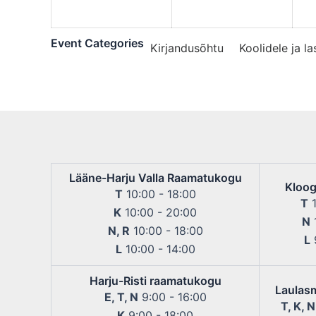
2026
2026
Event Categories
Kirjandusõhtu
Koolidele ja l
Lääne-Harju Valla Raamatukogu
Kloog
T
10:00 - 18:00
T
1
K
10:00 - 20:00
N
1
N, R
10:00 - 18:00
L
9
L
10:00 - 14:00
Harju-Risti raamatukogu
Laulas
E, T, N
9:00 - 16:00
T, K, N
K
9:00 - 18:00