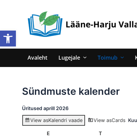
Skip
to
content
Open toolbar
Avaleht
Lugejale
Toimub
Sündmuste kalender
Üritused aprill 2026
View as
Kalendri vaade
View as
Cards
Ku
E
Esmaspäev
T
Teisipäev