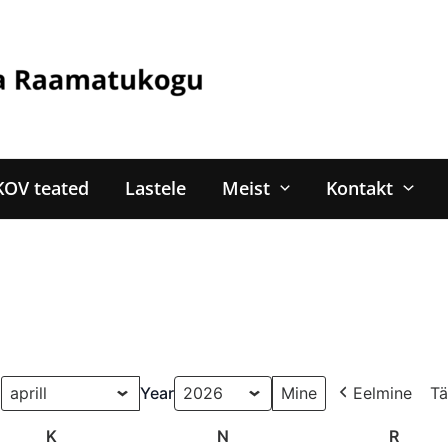
KOV teated
Lastele
Meist
Kontakt
u
Year
Eelmine
Tä
K
Kolmapäev
N
Neljapäev
R
Reede