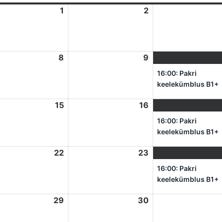
s
1
aprill
2
aprill
1,
2,
2026
2026
8
aprill
9
aprill
8,
9,
16:00: Pakri
2026
2026
keelekümblus B1+
15
aprill
16
aprill
15,
16,
16:00: Pakri
2026
2026
keelekümblus B1+
22
aprill
23
aprill
22,
23,
16:00: Pakri
2026
2026
keelekümblus B1+
29
aprill
30
aprill
29,
30,