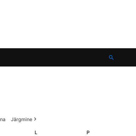
Search
na
Järgmine
L
Laupäev
P
Pühapäev