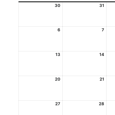
30
märts
31
märt
30,
31,
2026
2026
6
aprill
7
aprill
6,
7,
2026
2026
13
aprill
14
aprill
13,
14,
2026
2026
20
aprill
21
aprill
20,
21,
2026
2026
27
aprill
28
aprill
27,
28,