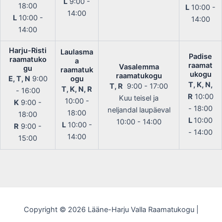
L
9:00 -
18:00
L
10:00 -
14:00
L
10:00 -
14:00
14:00
Harju-Risti
Laulasma
Padise
raamatuko
a
raamat
Vasalemma
gu
raamatuk
ukogu
raamatukogu
E, T, N
9:00
ogu
T, K, N,
T, R
9:00 - 17:00
T, K, N, R
- 16:00
R
10:00
Kuu teisel ja
10:00 -
K
9:00 -
- 18:00
neljandal laupäeval
18:00
18:00
L
10:00
10:00 - 14:00
L
10:00 -
R
9:00 -
- 14:00
14:00
15:00
Copyright © 2026 Lääne-Harju Valla Raamatukogu |