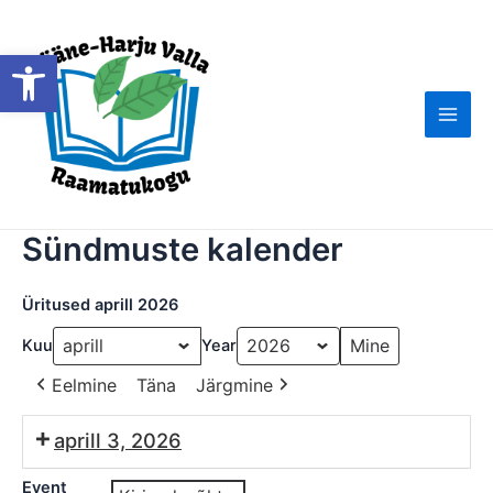
Skip
to
Open toolbar
content
Main
Men
Sündmuste kalender
Üritused aprill 2026
Kuu
Year
Eelmine
Täna
Järgmine
aprill 3, 2026
Event