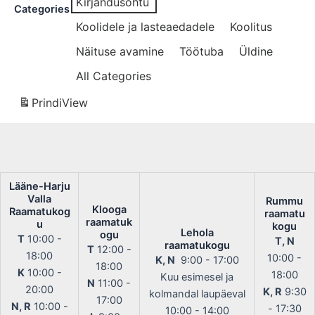
Kirjandusõhtu
Categories
Koolidele ja lasteaedadele
Koolitus
Näituse avamine
Töötuba
Üldine
All Categories
Prindi
View
Lääne-Harju
Valla
Rummu
Klooga
Raamatukog
raamatu
raamatuk
u
kogu
Lehola
ogu
T
10:00 -
T, N
raamatukogu
T
12:00 -
18:00
10:00 -
K, N
9:00 - 17:00
18:00
K
10:00 -
18:00
Kuu esimesel ja
N
11:00 -
20:00
K, R
9:30
kolmandal laupäeval
17:00
N, R
10:00 -
- 17:30
10:00 - 14:00