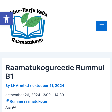
Skip
to
Open toolbar
content
Main
Men
Raamatukogureede Rummul
B1
By
LHVrmtkd
/
oktoober 11, 2024
detsember 26, 2024 13:00
-
14:30
Rummu raamatukogu
Aia 9A