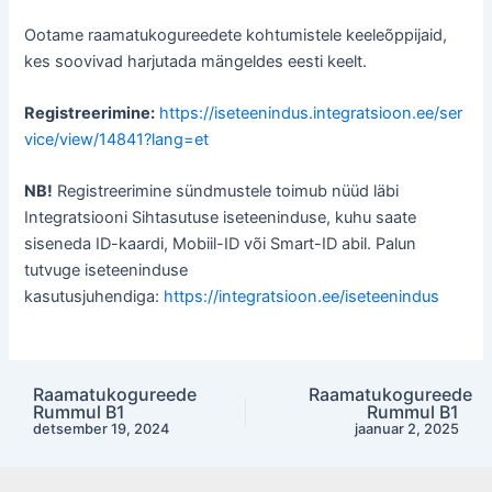
Ootame raamatukogureedete kohtumistele keeleõppijaid,
kes soovivad harjutada mängeldes eesti keelt.
Registreerimine:
https://iseteenindus.integratsioon.ee/ser
vice/view/14841?lang=et
NB!
Registreerimine sündmustele toimub nüüd läbi
Integratsiooni Sihtasutuse iseteeninduse, kuhu saate
siseneda ID-kaardi, Mobiil-ID või Smart-ID abil. Palun
tutvuge iseteeninduse
kasutusjuhendiga:
https://integratsioon.ee/iseteenindus
Raamatukogureede
Raamatukogureede
Post
Rummul B1
Rummul B1
navigation
detsember 19, 2024
jaanuar 2, 2025