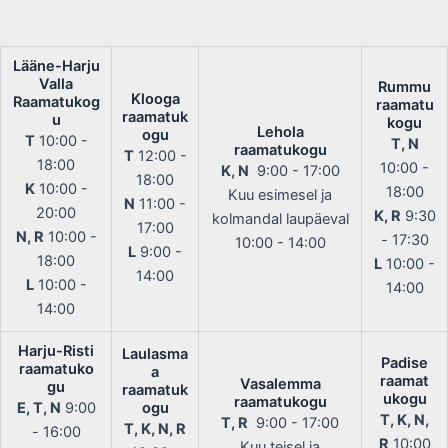
Lääne-Harju
Valla
Rummu
Klooga
Raamatukog
raamatu
raamatuk
u
kogu
Lehola
ogu
T
10:00 -
T, N
raamatukogu
T
12:00 -
18:00
10:00 -
K, N
9:00 - 17:00
18:00
K
10:00 -
18:00
Kuu esimesel ja
N
11:00 -
20:00
K, R
9:30
kolmandal laupäeval
17:00
N, R
10:00 -
- 17:30
10:00 - 14:00
L
9:00 -
18:00
L
10:00 -
14:00
L
10:00 -
14:00
14:00
Harju-Risti
Laulasma
Padise
raamatuko
a
raamat
Vasalemma
gu
raamatuk
ukogu
raamatukogu
E, T, N
9:00
ogu
T, K, N,
T, R
9:00 - 17:00
T, K, N, R
- 16:00
R
10:00
Kuu teisel ja