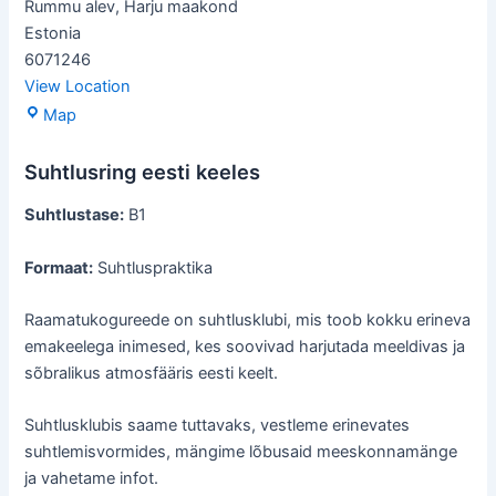
Rummu alev
,
Harju maakond
Estonia
6071246
View Location
Rummu
Map
raamatukogu
Suhtlusring eesti keeles
Suhtlustase:
B1
Formaat:
Suhtluspraktika
Raamatukogureede on suhtlusklubi, mis toob kokku erineva
emakeelega inimesed, kes soovivad harjutada meeldivas ja
sõbralikus atmosfääris eesti keelt.
Suhtlusklubis saame tuttavaks, vestleme erinevates
suhtlemisvormides, mängime lõbusaid meeskonnamänge
ja vahetame infot.